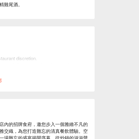
精雞尾酒。
taurant discretion.
mber of diners when booking to help the
部
jaya 酒店內的招牌食府，邀您步入一個雅緻不凡的
雅交織，為您打造難忘的清真餐飲體驗。空
一場難忘的盛宴揭開序幕。從炒鍋的滋滋聲