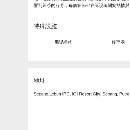
響到茗茶的芬芳，每個細節都在訴說著關於熱情與
無論是享用便捷的晚餐，或想度過一個悠閒的夜晚
特殊設施
*   "Contemporary Classics": 精心炮
*   "Elegant Ambiance": 在充滿藝術氣
無線網路
停車場
*   "Masterful Dim Sum": 品嚐由點心
⭐ Google 評分：4.1 (156 則評論)

無論是珍貴的家庭聚餐、體面的商務午宴，或是一
選。
地址
Sepang.Lebuh IRC, IOI Resort City, Sepang, Putra