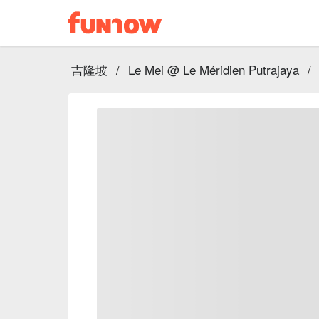
吉隆坡
/
Le Mei @ Le Méridien Putrajaya
/