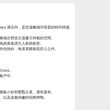
trajaya 酒店內，是您遠離城市喧囂的時尚靜謐
種場合營造出溫馨又時髦的空間。
為經典食譜注入新穎創意。
特色熱炒，每道菜餚都是匠心之作。
oins。
的帳戶中。
鑊氣小炒和驚豔主菜，應有盡有。
，以及皮脆肉嫩的招牌烤鴨。