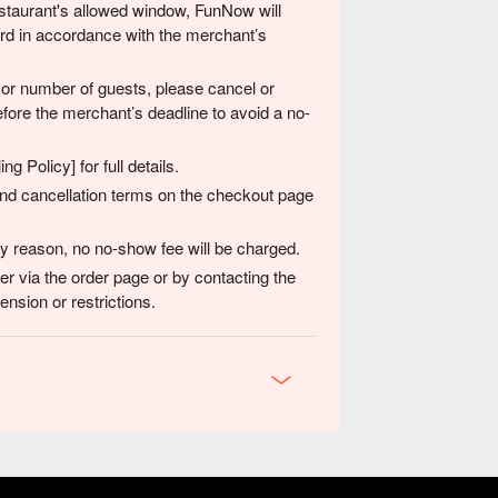
 restaurant's allowed window, FunNow will
card in accordance with the merchant’s
 or number of guests, please cancel or
fore the merchant’s deadline to avoid a no-
g Policy] for full details.
 and cancellation terms on the checkout page
any reason, no no-show fee will be charged.
er via the order page or by contacting the
nsion or restrictions.