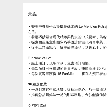
亮點
・樂美中餐廳坐落於屢獲殊榮的 Le Méridien Pu
之選。
・餐廳巧妙融合現代精緻與雋永的中式藝術，為各
・探索由星級主廚團隊巧手設計的當代清真中菜，
・從手工精緻點心、鮮美醇厚湯品，到鑊氣十足的
FunNow Value:
・線上預訂，現場付款，免去預訂煩惱。
・每次預訂可根據您的會員等級，賺取高達 30 FunC
・每位賓客可獲得 15 FunMile——將存入預訂者
🍽️ 精選推薦
・一系列當代中式珍饈，從精緻點心、巧手燉湯到
・推薦您品嚐鮮味十足的明蝦料理、金沙鹹蛋佳餚
🥤 招牌飲品