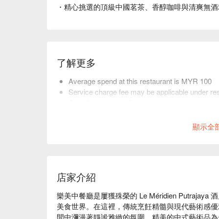
・精心挑選的頂級中國茗茶、香醇咖啡與清爽無酒
了解更多
Average spend at this restaurant is MYR 100
Service charge fee may be applicable under res
Friendly reminder: Please select the correct nu
restaurant arrange seating.
顯示全
店家介紹
樂美中餐廳是屢獲殊榮的 Le Méridien Putra
美食世界。在這裡，傳統烹飪精髓與現代藝術感優
間中瀰漫著靜謐雅緻的氛圍，精美的中式藝術品為