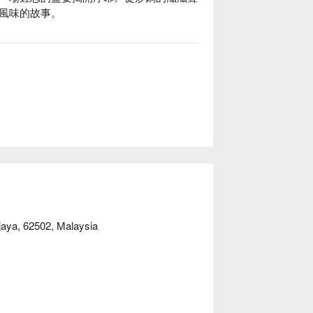
風味的故事。

，這裡的獨特魅力都將讓您流連忘返：

製的清真中式佳餚，既致敬傳統，亦滿足當代味蕾。

息的環境中用餐，感受奢華與溫馨兼備的愜意氛圍。

師傅巧手製作的精緻點心，是絕對不容錯過的招牌美饌。

人獨享的靜謐食光，這裡都是您的理想之
jaya, 62502, Malaysia