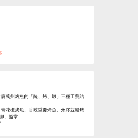
現場安排用餐空間。
部
重慶萬州烤魚的「醃、烤、燉」三種工藝結
、青花椒烤魚、香辣重慶烤魚、永澤蒜鬆烤
腳、熊掌



海鮮愛好者，可以在充滿夜店風格的時尚裝
湯底轉為火鍋繼續涮煮，享受雙重美味。
