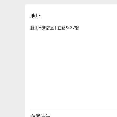
87 霸氣重慶烤魚火鍋餐廳訂位、87 霸氣重慶烤
地址
新北市新店區中正路542-2號
交通資訊