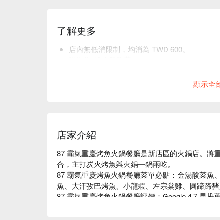
了解更多
店內無低消限制，均消為 TWD 600。
現場收 10% 服務費。
貼心提醒：預訂前請選取正確用餐人數，以利
顯示全
店家介紹
87 霸氣重慶烤魚火鍋餐廳是新店區的火鍋店。將
合，主打炭火烤魚與火鍋一鍋兩吃。

87 霸氣重慶烤魚火鍋餐廳菜單必點：金湯酸菜魚
魚、大汗孜巴烤魚、小龍蝦、左宗棠雞、圓蹄蹄豬
87 霸氣重慶烤魚火鍋餐廳評價：Google 4.7 星推薦
87 霸氣重慶烤魚火鍋餐廳推薦：推薦給嗜辣者和
潢中，品嚐酥麻帶勁的道地重慶烤魚，並將剩下的