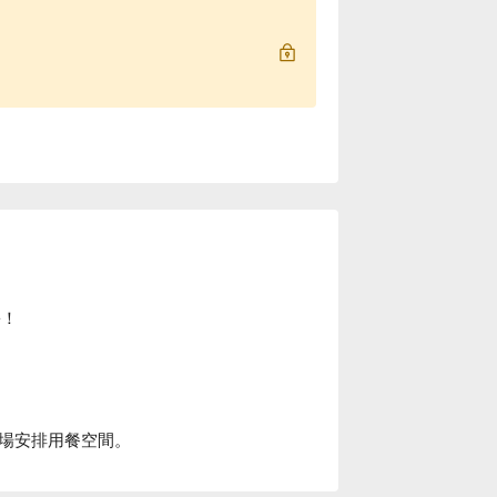
份！
場安排用餐空間。