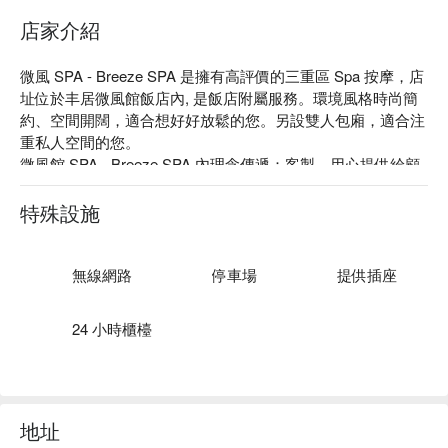
店家介紹
微風 SPA - Breeze SPA 是擁有高評價的三重區 Spa 按摩，店
址位於丰居微風館飯店內, 是飯店附屬服務。環境風格時尚簡
一杯熱茶，一口甜點，讓舒緩的餘韻從肌膚延伸到心底 💆‍♀️☕️
約、空間開闊，適合想好好放鬆的您。另設雙人包廂，適合注
🍰
重私人空間的您。

微風館 SPA - Breeze SPA 內理念傳遞：客製、用心提供給顧
客體驗！

微風 SPA - Breeze SPA 評價：Google 5 星

特殊設施
微風 SPA - Breeze SPA 的師傅皆有多年的專業經驗，因人施
按，絕不會一套制式手法按所有人，細心觀察並作出調整，讓
客人都安心享受。

無線網路
停車場
提供插座
微風 SPA - Breeze SPA 預約、微風 SPA -Breeze SPA 價格、
微風 SPA - Hotel Breeze SPA 優惠立刻查看⬇︎
24 小時櫃檯
地址