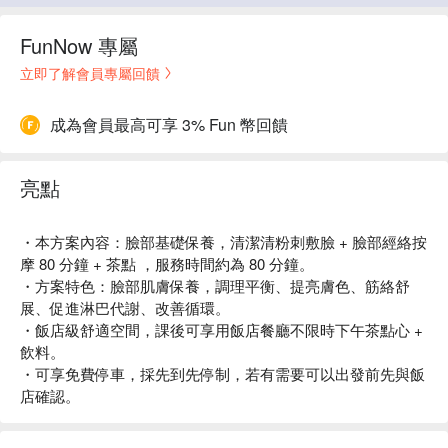
FunNow 專屬
立即了解會員專屬回饋
成為會員最高可享 3% Fun 幣回饋
亮點
・本方案內容：臉部基礎保養，清潔清粉刺敷臉 + 臉部經絡按
摩 80 分鐘 + 茶點 ，服務時間約為 80 分鐘。
・方案特色：臉部肌膚保養，調理平衡、提亮膚色、筋絡舒
展、促進淋巴代謝、改善循環。
・飯店級舒適空間，課後可享用飯店餐廳不限時下午茶點心 +
飲料。
・可享免費停車，採先到先停制，若有需要可以出發前先與飯
店確認。