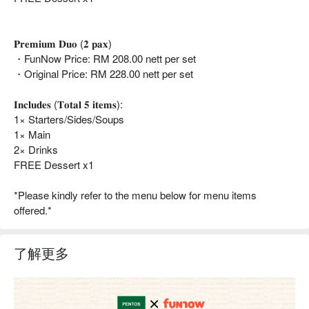
𝐏𝐫𝐞𝐦𝐢𝐮𝐦 𝐃𝐮𝐨 (𝟐 𝐩𝐚𝐱)
・FunNow Price: RM 208.00 nett per set
・Original Price: RM 228.00 nett per set
𝐈𝐧𝐜𝐥𝐮𝐝𝐞𝐬 (𝐓𝐨𝐭𝐚𝐥 𝟓 𝐢𝐭𝐞𝐦𝐬):
1× Starters/Sides/Soups
1× Main
2× Drinks
FREE Dessert x1
*Please kindly refer to the menu below for menu items
offered.*
了解更多