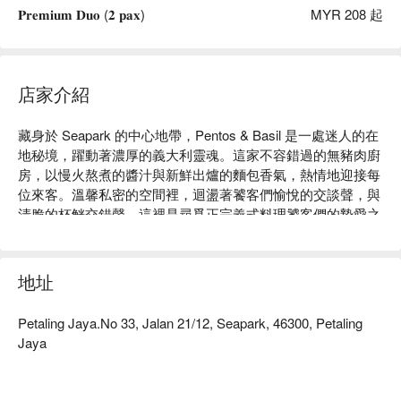
𝐏𝐫𝐞𝐦𝐢𝐮𝐦 𝐃𝐮𝐨 (𝟐 𝐩𝐚𝐱)
MYR 208 起
店家介紹
藏身於 Seapark 的中心地帶，Pentos & Basil 是一處迷人的在
地秘境，躍動著濃厚的義大利靈魂。這家不容錯過的無豬肉廚
房，以慢火熬煮的醬汁與新鮮出爐的麵包香氣，熱情地迎接每
位來客。溫馨私密的空間裡，迴盪著饕客們愉悅的交談聲，與
清脆的杯觥交錯聲。這裡是尋覓正宗義式料理饕客們的摯愛之
地，每道經典菜色都經過精心烹調，使其成為八打靈再也首屈
一指的用餐選擇。

地址
無論是想快速享用晚餐，或想愜意地消磨一整個夜晚，這裡的
獨特魅力都將讓您難以忘懷：

Petaling Jaya.No 33, Jalan 21/12, Seapark, 46300, Petaling
菜單是對義大利傳統的致敬，專注於使用簡單而優質的食材。
Jaya
您將會愛上手工義大利麵的彈牙口感、鹹香燉飯的綿密層次，
以及海鮮前菜的鮮美滋味。除了美食，這裡真誠熱情的款待，
更將一頓簡單的餐點，昇華為珍貴的回憶，讓每位客人都感覺