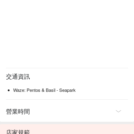
像家人般自在。

無論是私密的兩人約會、溫馨的家庭聚餐，或只是突然想吃義
大利麵，這裡都是您的完美選擇。
交通資訊
Waze: Pentos & Basil - Seapark
營業時間
店家規範