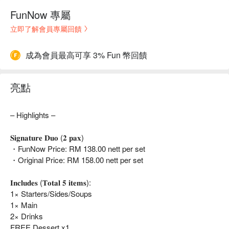
FunNow 專屬
立即了解會員專屬回饋
成為會員最高可享 3% Fun 幣回饋
亮點
– Highlights –
𝐒𝐢𝐠𝐧𝐚𝐭𝐮𝐫𝐞 𝐃𝐮𝐨 (𝟐 𝐩𝐚𝐱)
・FunNow Price: RM 138.00 nett per set
・Original Price: RM 158.00 nett per set
𝐈𝐧𝐜𝐥𝐮𝐝𝐞𝐬 (𝐓𝐨𝐭𝐚𝐥 𝟓 𝐢𝐭𝐞𝐦𝐬):
1× Starters/Sides/Soups
1× Main
2× Drinks
FREE Dessert x1