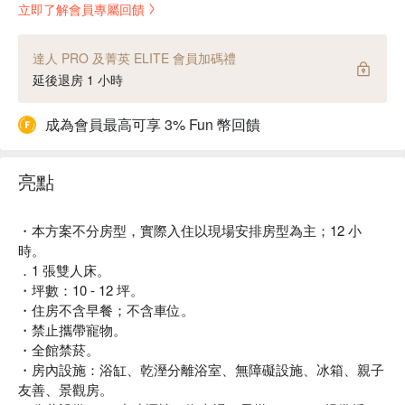
立即了解會員專屬回饋
達人 PRO 及菁英 ELITE 會員加碼禮
延後退房 1 小時
成為會員最高可享 3% Fun 幣回饋
亮點
・本方案不分房型，實際入住以現場安排房型為主；12 小
時。
．1 張雙人床。
・坪數：10 - 12 坪。
・住房不含早餐；不含車位。
・禁止攜帶寵物。
・全館禁菸。
・房內設施：浴缸、乾溼分離浴室、無障礙設施、冰箱、親子
友善、景觀房。