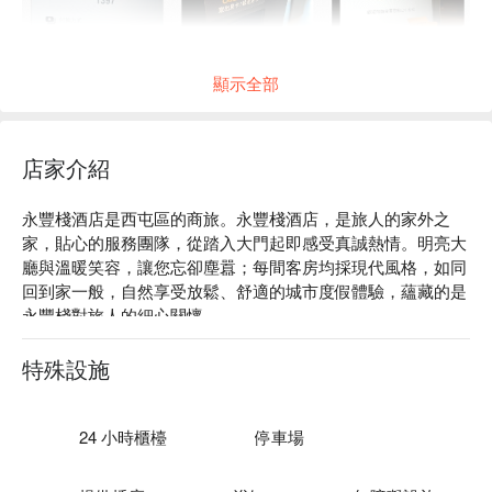
顯示全部
店家介紹
永豐棧酒店是西屯區的商旅。永豐棧酒店，是旅人的家外之
家，貼心的服務團隊，從踏入大門起即感受真誠熱情。明亮大
廳與溫暖笑容，讓您忘卻塵囂；每間客房均採現代風格，如同
回到家一般，自然享受放鬆、舒適的城市度假體驗，蘊藏的是
永豐棧對旅人的細心關懷。

永豐棧酒店評價：Google 4.0 星 

永豐棧酒店推薦：交通位置方便，距離台中國家歌劇院 5 分鐘
特殊設施
車程、距逢甲夜市 10 分鐘車程。前往台中車站或高鐵台中站
約需 15 分鐘車程，至台中國際機場約 30 分鐘車程。

永豐棧酒店優惠、永豐棧酒店住宿方案、永豐棧酒店休息方案
24 小時櫃檯
停車場
立刻查看⬇︎