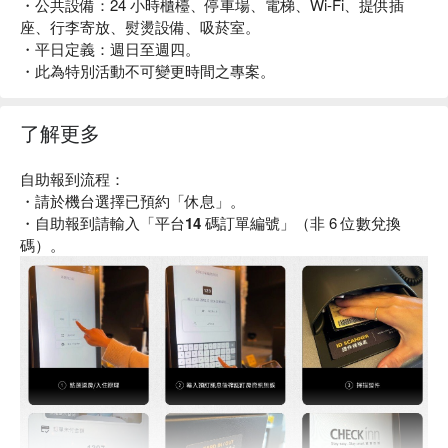
・公共設備：24 小時櫃檯、停車場、電梯、Wi-Fi、提供插
座、行李寄放、熨燙設備、吸菸室。
・平日定義：週日至週四。
・此為特別活動不可變更時間之專案。
了解更多
自助報到流程：
・請於機台選擇已預約「休息」。
・自助報到請輸入「
平台14 碼訂單編號
」（非 6 位數兌換
碼）。