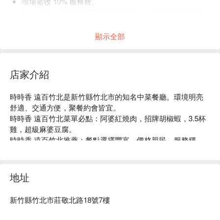
現場需收 10% 服務費。
貼心提醒：預訂前請選取正確用餐人數，以利現場安排用
餐空間。
顯示全部
店家介紹
時時香 遠百竹北是新竹縣竹北市的知名中菜餐廳。環境明亮
舒適、交通方便，聚餐約會皆宜。

時時香 遠百竹北菜單必點：阿婆紅燒肉，招牌胡椒蝦，3.5杯
雞，超級麻婆豆腐。

時時香 遠百竹北推薦：餐點選擇豐富，價格親民，服務穩
定。

時時香 遠百竹北訂位、時時香 遠百竹北優惠資訊立刻查看⬇︎
地址
新竹縣竹北市莊敬北路18號7樓