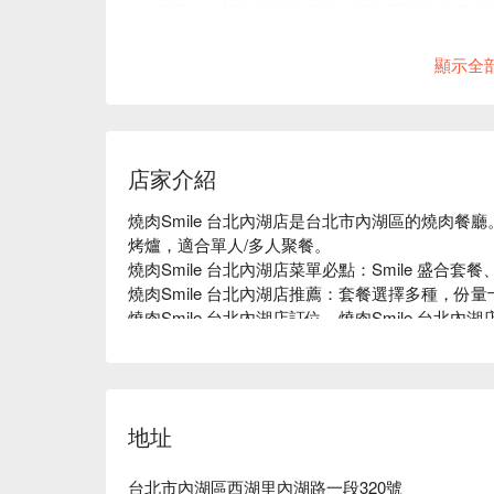
超過 4 位訂位或特殊活動，請來電預約由專人
訂位時間請準時或提前至櫃檯報到，若需更改
顯示全
店家介紹
燒肉Smile 台北內湖店是台北市內湖區的燒肉
烤爐，適合單人/多人聚餐。

燒肉Smile 台北內湖店菜單必點：Smile 盛合套
燒肉Smile 台北內湖店推薦：套餐選擇多種，份量十
燒肉Smile 台北內湖店訂位、燒肉Smile 台北內
地址
台北市內湖區西湖里內湖路一段320號