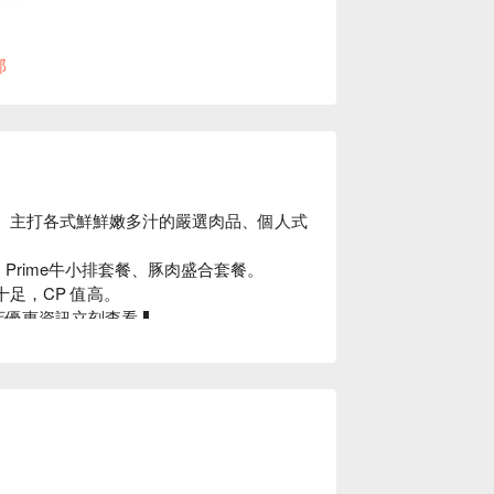
服務。
訂位時間或人數，請提前來電告知。
部
餐廳。主打各式鮮鮮嫩多汁的嚴選肉品、個人式
餐、Prime牛小排套餐、豚肉盛合套餐。

足，CP 值高。

湖店優惠資訊立刻查看⬇︎