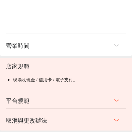
🍳 主廚推薦

【日本 A5 和牛紐約客鍋】紐約客牛排細嫩，醬汁完美吸收

【松阪豚肉鍋】豚肉柔軟，湯頭鮮美濃郁

【綜合魚片鍋】各式魚片鮮嫩滑口，湯底清香

🍽️ 口碑必點

【海鮮總匯鍋】海鮮彈牙，濃湯吸收海味

營業時間
【Prime 無骨牛小排鍋】牛小排多汁，入口即化

【澳洲翼板牛肉鍋】翼板牛肉嫩滑，肉香濃郁

店家規範
🥤 特色飲品

【明治冰淇淋】香甜柔滑，口感冰涼

現場收現金 / 信用卡 / 電子支付。
【泰國冰淇淋】椰香濃郁，清爽順口

💡 未成年請勿飲酒；禁止酒駕
平台規範
取消與更改辦法