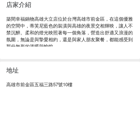
店家介紹
築間幸福鍋物高雄大立店位於台灣高雄市前金區，在這個優雅
的空間中，蒂芙尼藍色的裝潢與高雄的夜景交相輝映，讓人不
禁沉醉。柔和的燈光映照著每一個角落，營造出舒適又浪漫的
氛圍，無論是與摯愛相約，還是與家人朋友聚餐，都能感受到
那份無形的溫暖與愉悅。

在這樣的氛圍中，日本 A5 和牛紐約客鍋、松阪豚肉鍋和綜合
魚片鍋成為提升用餐體驗的完美催化劑。這些精緻的選擇為每
地址
一個聚會增添了難忘的樂趣與驚喜。

高雄市前金區五福三路57號10樓
🤩 玩樂情報

人均消費：均消 TWD 575

適合情境：一人獨享、多人聚餐、日常餐廳、家庭聚餐、朋友
聚餐、浪漫約會、慶生、高級感、有景觀、獲獎餐廳、高質
感、午餐、晚餐

貼心服務：親子友善、吃到飽、素食友善、爽吃海鮮、肉食主
義、有停車位、有無線網路
