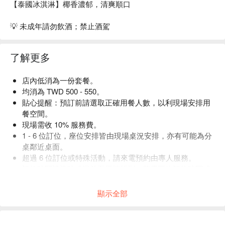
【泰國冰淇淋】椰香濃郁，清爽順口
💡 未成年請勿飲酒；禁止酒駕
了解更多
店內低消為一份套餐。
均消為 TWD 500 - 550。
貼心提醒：預訂前請選取正確用餐人數，以利現場安排用
餐空間。
現場需收 10% 服務費。
1 - 6 位訂位，座位安排皆由現場桌況安排，亦有可能為分
桌鄰近桌面。
超過 6 位訂位或特殊活動，請來電預約由專人服務。
訂位時間請準時或提前至櫃檯報到，若需更改訂位時間或
人數，請提前來電告知。
顯示全部