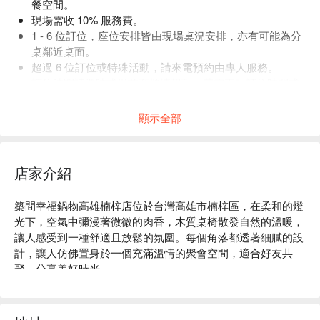
餐空間。
現場需收 10% 服務費。
1 - 6 位訂位，座位安排皆由現場桌況安排，亦有可能為分
桌鄰近桌面。
超過 6 位訂位或特殊活動，請來電預約由專人服務。
訂位時間請準時或提前至櫃檯報到，若需更改訂位時間或
人數，請提前來電告知。
顯示全部
店家介紹
築間幸福鍋物高雄楠梓店位於台灣高雄市楠梓區，在柔和的燈
光下，空氣中彌漫著微微的肉香，木質桌椅散發自然的溫暖，
讓人感受到一種舒適且放鬆的氛圍。每個角落都透著細膩的設
計，讓人仿佛置身於一個充滿溫情的聚會空間，適合好友共
聚、分享美好時光。

在這樣的氛圍中，龍王鍋、日本 A5 和牛紐約客與招牌石頭湯
底成為了提升用餐體驗的完美催化劑。這些特色佳餚不僅豐富