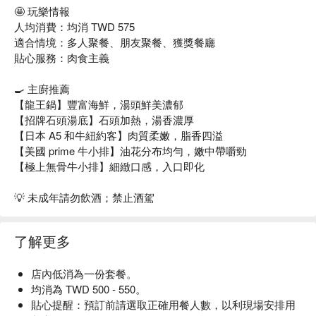
🤩 玩樂情報
人均消費：均消 TWD 575
適合情境：多人聚餐、朋友聚餐、獲獎餐廳
貼心服務：肉食主義
🍳 主廚推薦
【龍王鍋】豐富海鮮，湯頭鮮美濃郁
【招牌石頭湯底】石頭加熱，湯香濃厚
【日本 A5 和牛紐約客】肉質柔嫩，脂香四溢
【美國 prime 牛小排】油花分布均勻，嫩中帶嚼勁
【極上無骨牛小排】細緻口感，入口即化
💡 未成年請勿飲酒；禁止酒駕
了解更多
店內低消為一份套餐。
均消為 TWD 500 - 550。
貼心提醒：預訂前請選取正確用餐人數，以利現場安排用