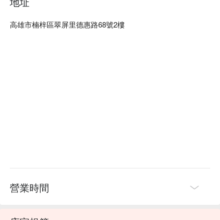
地址
了味蕾，也讓每一場聚會變得更加難忘。

高雄市楠梓區翠屏里德惠路68號2樓
🤩 玩樂情報

人均消費：均消 TWD 575

適合情境：多人聚餐、朋友聚餐、獲獎餐廳

貼心服務：肉食主義

🍳 主廚推薦

【龍王鍋】豐富海鮮，湯頭鮮美濃郁

【招牌石頭湯底】石頭加熱，湯香濃厚

【日本 A5 和牛紐約客】肉質柔嫩，脂香四溢

【美國 prime 牛小排】油花分布均勻，嫩中帶嚼勁

【極上無骨牛小排】細緻口感，入口即化

💡 未成年請勿飲酒；禁止酒駕
營業時間