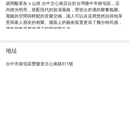
築間酸菜魚 x 山焙 台中文心南店位於台灣臺中市南屯區，店
內燈光明亮，搭配現代的裝潢風格，營造出舒適的聚餐氛圍。
寬敞的空間與輕鬆的音樂交織，讓人可以在這裡悠然自得地享
受與家人朋友的相聚。牆面上的藝術裝置更添了幾分時尚感，
讓每個角落都充滿了拍照的吸引力。

在這樣的環境中，純愛番茄魚、海派蝦湯魚與極道明太子奶香
魚成為提升聚會氛圍的完美催化劑。這些精緻的選擇使每一次
地址
的用餐經驗都令人難以忘懷。

台中市南屯區豐樂里文心南路511號
🤩 玩樂情報

人均消費：均消 TWD 550

適合情境：家庭聚餐、朋友聚餐、日常餐廳、熱門餐廳

貼心服務：吃到飽、素食友善、親子友善

🍳 主廚推薦

【純愛番茄魚】魚肉嫩滑，番茄酸香濃郁

【海派蝦湯魚】鮮蝦湯底，魚肉嫩滑入味

【極道明太子奶香魚】明太子香濃，魚肉滑嫩
