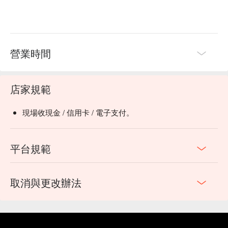
🍽️ 口碑必點

【總長酸菜魚】酸菜爽脆，魚肉鮮嫩入味

【可可冰淇淋】濃郁可可，冰淇淋絲滑

【金閣芒果奶酪】芒果香甜，奶酪綿密細滑

【明治冰淇淋】口感綿密，奶香濃郁

營業時間
【紐西蘭 Talley’s 冰淇淋】奶香濃厚，口感細膩滑順

🥤 特色飲品

店家規範
【花魁仙釀奶茶】奶香濃郁，茶味甘醇，入口絲滑

【特調熱飲】芳香四溢，溫暖舒適，回味悠長

現場收現金 / 信用卡 / 電子支付。
💡 未成年請勿飲酒；禁止酒駕
平台規範
取消與更改辦法