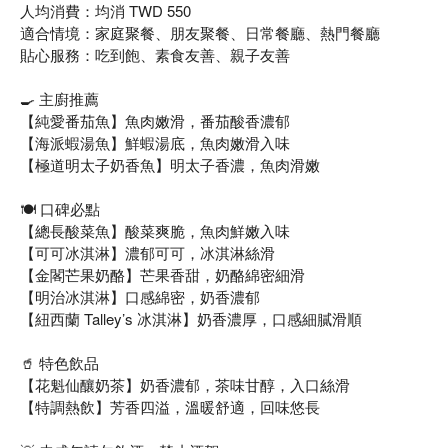
人均消費：均消 TWD 550
適合情境：家庭聚餐、朋友聚餐、日常餐廳、熱門餐廳
貼心服務：吃到飽、素食友善、親子友善
🍳 主廚推薦
【純愛番茄魚】魚肉嫩滑，番茄酸香濃郁
【海派蝦湯魚】鮮蝦湯底，魚肉嫩滑入味
【極道明太子奶香魚】明太子香濃，魚肉滑嫩
🍽️ 口碑必點
【總長酸菜魚】酸菜爽脆，魚肉鮮嫩入味
【可可冰淇淋】濃郁可可，冰淇淋絲滑
【金閣芒果奶酪】芒果香甜，奶酪綿密細滑
【明治冰淇淋】口感綿密，奶香濃郁
【紐西蘭 Talley’s 冰淇淋】奶香濃厚，口感細膩滑順
🥤 特色飲品
【花魁仙釀奶茶】奶香濃郁，茶味甘醇，入口絲滑
【特調熱飲】芳香四溢，溫暖舒適，回味悠長