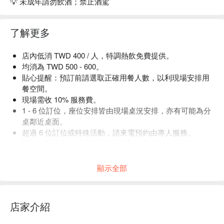
💡 未成年請勿飲酒；禁止酒駕
了解更多
店內低消 TWD 400 / 人，特調熱飲免費提供。
均消為 TWD 500 - 600。
貼心提醒：預訂前請選取正確用餐人數，以利現場安排用
餐空間。
現場需收 10% 服務費。
1 - 6 位訂位，座位安排皆由現場桌況安排，亦有可能為分
桌鄰近桌面。
超過 6 位訂位或特殊活動，請來電預約由專人服務。
訂位時間請準時或提前至櫃檯報到，若需更改訂位時間或
人數，請提前來電告知。
顯示全部
店家介紹