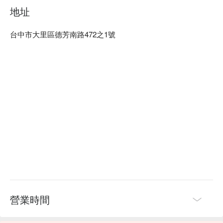
築間燒肉本命 台中大里店訂位、優惠資訊立刻查看⬇︎
地址
台中市大里區德芳南路472之1號
營業時間