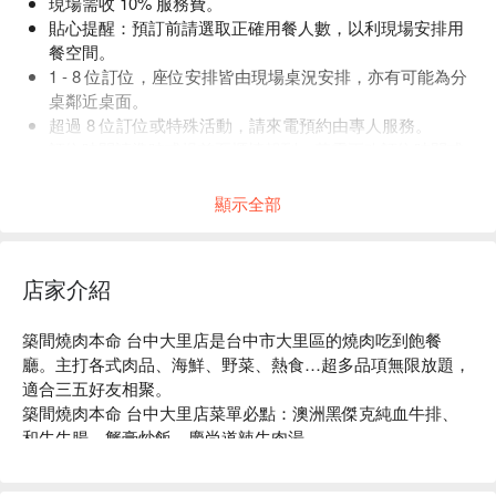
現場需收 10% 服務費。
貼心提醒：預訂前請選取正確用餐人數，以利現場安排用
餐空間。
1 - 8 位訂位，座位安排皆由現場桌況安排，亦有可能為分
桌鄰近桌面。
超過 8 位訂位或特殊活動，請來電預約由專人服務。
訂位時間請準時或提前至櫃檯報到，若需更改訂位時間或
人數，請提前來電告知。
顯示全部
店家介紹
築間燒肉本命 台中大里店是台中市大里區的燒肉吃到飽餐
廳。主打各式肉品、海鮮、野菜、熱食…超多品項無限放題，
適合三五好友相聚。

築間燒肉本命 台中大里店菜單必點：澳洲黑傑克純血牛排、
和牛牛腸、蟹膏炒飯、慶尚道辣牛肉湯。

築間燒肉本命 台中大里店推薦：餐點種類豐富，多種價位方
案，CP 值高。
