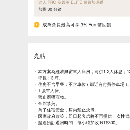
達人 PRO 及菁英 ELITE 會員加碼禮
加贈 30 分鐘
成為會員最高可享 3% Fun 幣回饋
亮點
・本方案為經濟無窗單人床房，可供1-2人休息；1
・坪數：3 坪。
・住房不含早餐；不含車位 ( 鄰近有付費停車場 )
・1 張單人床。
・禁止攜帶寵物。
・全館禁菸。
・為了住宿安全，房內禁止炊煮。
・因應政府政策，即日起客房將不再提供一次性備
・超過預訂退房時間，每小時加收 NT$300。