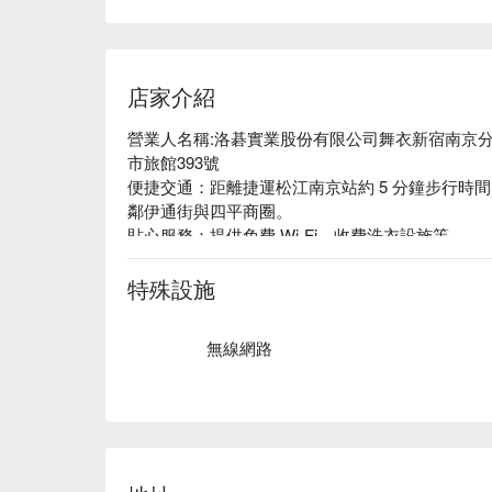
店家介紹
營業人名稱:洛碁實業股份有限公司舞衣新宿南京分公司 /
市旅館393號

便捷交通：距離捷運松江南京站約 5 分鐘步行時
鄰伊通街與四平商圈。

貼心服務：提供免費 Wi-Fi、收費洗衣設施等。

主題風格：延續「舞衣」品牌的旅店經營手法，專
居家感受。
特殊設施
無線網路