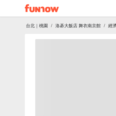
台北｜桃園
/
洛碁大飯店 舞衣南京館
/
經濟