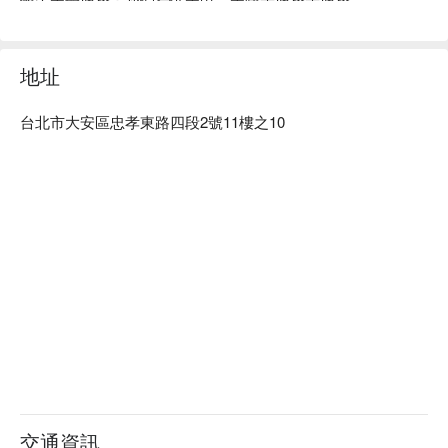
優朵美學推薦：近捷運忠孝復興站，專業團隊依照每位客人不
同的狀態，提供專業且客製化的服務，細緻評估和建議，每個
人都能變的更加漂亮。

地址
優朵美學預約、優朵美學價格、優朵美學優惠立刻查看 ⬇︎
台北市大安區忠孝東路四段2號11樓之10
交通資訊