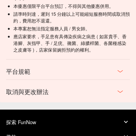
本優惠僅限平台平台預訂，不得與其他優惠併用。
請準時到達，遲到 15 分鐘以上可能縮短服務時間或取消預
約，費用恕不退還。
本專案恕無法指定服務人員 / 男女師。
應店家要求，手足患有具傳染疾病之病患 ( 如富貴手、香
港腳、灰指甲、手 / 足疣、黴菌、綠膿桿菌、各菌種感染
之皮膚等 )，店家保留婉拒預約的權利。
平台規範
取消與更改辦法
探索 FunNow