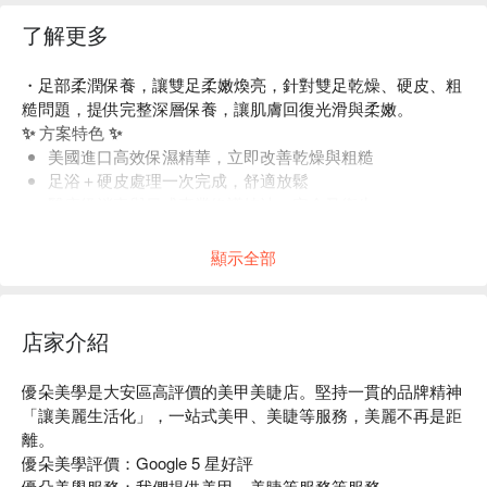
了解更多
・足部柔潤保養，讓雙足柔嫩煥亮，針對雙足乾燥、硬皮、粗
糙問題，提供完整深層保養，讓肌膚回復光滑與柔嫩。
✨ 方案特色 ✨
美國進口高效保濕精華，立即改善乾燥與粗糙
足浴＋硬皮處理一次完成，舒適放鬆
醫療級消毒與日式專業修護技法，安全又衛生
現場可 85 折加購足部凝膠上色，打造完整足部美感
顯示全部
店家介紹
優朵美學是大安區高評價的美甲美睫店。堅持一貫的品牌精神
「讓美麗生活化」，一站式美甲、美睫等服務，美麗不再是距
離。

優朵美學評價：Google 5 星好評

優朵美學服務：我們提供美甲、美睫等服務等服務
