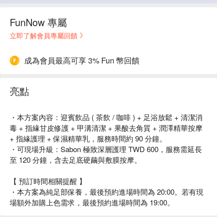
FunNow 專屬
立即了解會員專屬回饋
成為會員最高可享 3% Fun 幣回饋
亮點
・本方案內容：迎賓飲品 ( 茶飲 / 咖啡 ) + 足浴放鬆 + 清潔消
毒 + 指緣甘皮修護 + 甲溝清潔 + 果酸去角質 + 潤澤精華按摩
+ 指緣護理 + 保濕精華乳，服務時間約 90 分鐘。
・可現場升級：Sabon 極致深層護理 TWD 600，服務需延長
至 120 分鐘，含去足底硬繭與敷膜按摩。
【 預訂時間相關提醒 】
・本方案為純足部保養，最後預約進場時間為 20:00。若有現
場額外加購上色需求，最後預約進場時間為 19:00。