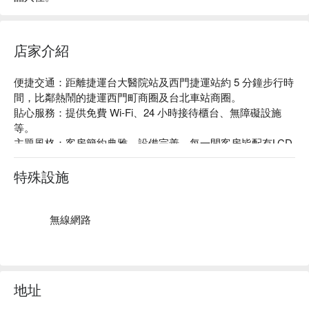
店家介紹
便捷交通：距離捷運台大醫院站及西門捷運站約 5 分鐘步行時
間，比鄰熱鬧的捷運西門町商圈及台北車站商圈。

貼心服務：提供免費 Wi-Fi、24 小時接待櫃台、無障礙設施
等。

主題風格：客房簡約典雅，設備完善。每一間客房皆配有LCD
液晶電視、乾溼分離獨立淋浴間、免費Mini bar，高速寬頻網
路及免費無線上網等。
特殊設施
無線網路
地址