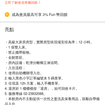
立即了解會員專屬回饋
成為會員最高可享 3% Fun 幣回饋
亮點
・高級大床房房型，實際房型依現場安排為準；12 小時。
・1 張雙人床。
・禁止攜帶寵物。
・全館禁菸。
・房內設備：乾溼分離獨立淋浴間。
・入住流程：
1. 使用自助機辦理入住。
2. 輸入黑色小字訂單編號末 5 碼查單。
3. 住宿及 12h 方案，輸入手機查單。
4. 退房於 1 樓櫃檯按「退房」，始可回收卡片。
5. 服務專線 02-23832088。
・本館房內不主動提供一次性之盥洗及保養用品，鼓勵自帶備
品入住。