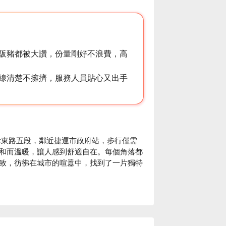
阪豬都被大讚，份量剛好不浪費，高
線清楚不擁擠，服務人員貼心又出手
孝東路五段，鄰近捷運市政府站，步行僅需
和而溫暖，讓人感到舒適自在。每個角落都
致，彷彿在城市的喧囂中，找到了一片獨特
本頂級和牛小排和冷藏熟成和牛燒肉成為提
用餐增添了無可比擬的魅力，使每一刻都充