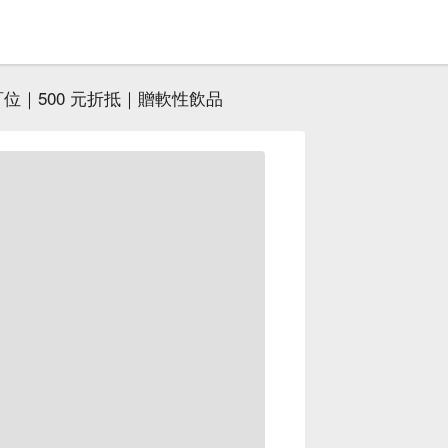
訂位｜500 元折抵｜贈軟性飲品