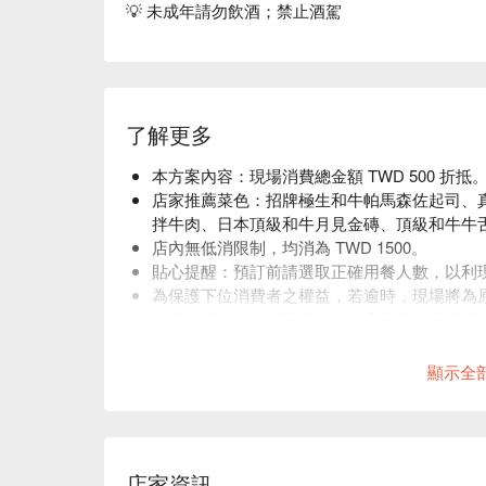
💡 未成年請勿飲酒；禁止酒駕
了解更多
本方案內容：現場消費總金額 TWD 500 折抵
店家推薦菜色：招牌極生和牛帕馬森佐起司、
拌牛肉、日本頂級和牛月見金磚、頂級和牛牛舌 (
店內無低消限制，均消為 TWD 1500。
貼心提醒：預訂前請選取正確用餐人數，以利
為保護下位消費者之權益，若逾時，現場將為原
行程，請提前於訂購資訊頁致電店家，店家將
服務提供之權益，若未致電及超過訂位保留時
顯示全
店家資訊