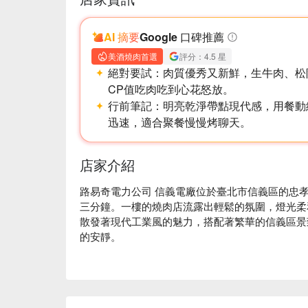
AI 摘要
Google 口碑推薦
美酒燒肉首選
評分：4.5 星
絕對要試：
肉質優秀又新鮮，生牛肉、松
CP值吃肉吃到心花怒放。
行前筆記：
明亮乾淨帶點現代感，用餐動
迅速，適合聚餐慢慢烤聊天。
店家介紹
路易奇電力公司 信義電廠位於臺北市信義區的忠
三分鐘。一樓的燒肉店流露出輕鬆的氛圍，燈光柔
散發著現代工業風的魅力，搭配著繁華的信義區景
的安靜。

在這樣的環境中，招牌極生和牛帕馬森佐起司、日
升用餐體驗的完美催化劑。這些精選美味為聚會或
滿了驚喜。
