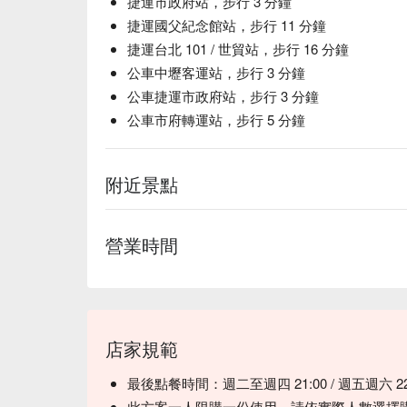
捷運市政府站，步行 3 分鐘
🥤 特色飲品

捷運國父紀念館站，步行 11 分鐘
【Sake】芳香柔和，口感滑順

捷運台北 101 / 世貿站，步行 16 分鐘
【Mead】甜蜜芬芳，蜂蜜餘韻

公車中壢客運站，步行 3 分鐘
【Beer】清爽微苦，完美解渴

公車捷運市政府站，步行 3 分鐘
【Sparkling & Others】氣泡清新，果香怡人

公車市府轉運站，步行 5 分鐘
💡 未成年請勿飲酒；禁止酒駕
附近景點
營業時間
店家規範
最後點餐時間：週二至週四 21:00 / 週五週六 22:0
此方案一人限購一份使用，請依實際人數選擇