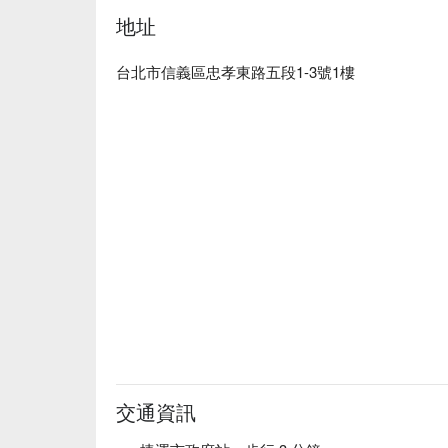
地址
🤩 玩樂情報

人均消費：均消 TWD 1500

適合情境：一人獨享、多人聚餐、日常餐廳、朋友
台北市信義區忠孝東路五段1-3號1樓
貼心服務：肉食主義、爽吃海鮮

🍳 主廚推薦

【招牌極生和牛帕馬森佐起司】和牛鮮嫩，起司濃郁
【真理丼】海鮮新鮮，米飯吸收醬汁香甜

【日本頂級和牛小排】小排細嫩，肉汁豐滿入口即化
【美國極上生蛋拌牛肉】生蛋絲滑，牛肉細緻鮮美

【日本頂級和牛月見金磚】和牛嫩滑，蛋黃濃郁濕潤
🍽️ 口碑必點

【雞松阪】雞肉彈嫩，炙烤出微焦香脆

【和牛三明治】和牛多汁，麵包酥脆層次豐富

【海膽松阪豬】海膽鮮甜，松阪豬肉質彈嫩

【美國頂級法蘭克牛排】牛排厚實，香煎微焦多汁

【冷藏熟成和牛燒肉】燒肉醇香，肉質緊實嫩滑

交通資訊
【第一名豬豬套餐】豬肉柔嫩，香味濃郁層次分明
