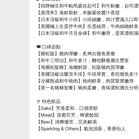
【招牌極生和牛帕馬森佐起司】和牛鮮嫩，起司濃
【真理丼】海鮮新鮮，米飯吸收醬汁香甜
【日本頂級和牛小排】小排細嫩，肉汁豐滿入口即
【美國極上生蛋拌牛肉】生蛋絲滑，牛肉細緻鮮美
【日本頂級和牛月見金磚】和牛嫩滑，蛋黃濃郁濕
🍽️ 口碑必點
【雞松阪】雞肉彈嫩，炙烤出微焦香脆
【和牛三明治】和牛多汁，麵包酥脆層次豐富
【海膽松阪豬】海膽鮮甜，松阪豬肉質彈嫩
【美國頂級法蘭克牛排】牛排厚實，香煎微焦多汁
【冷藏熟成和牛燒肉】燒肉醇香，肉質緊實嫩滑
【第一名豬豬套餐】豬肉柔嫩，香味濃郁層次分明
🥤 特色飲品
【Sake】芳香柔和，口感滑順
【Mead】甜蜜芬芳，蜂蜜餘韻
【Beer】清爽微苦，完美解渴
【Sparkling & Others】氣泡清新，果香怡人