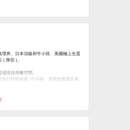
。
真理丼、日本頂級和牛小排、美國極上生蛋
 厚切 )。
現場安排用餐空間。
預訂時間保留 10 分鐘。若因故嚴重延遲
視當天預約狀況更改訂位時間或日期，保留
間則取消訂位。
部