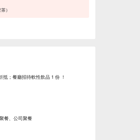
萱茶）
 元折抵；餐廳招待軟性飲品 1 份 ！
聚餐、公司聚餐