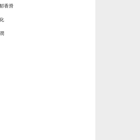
郁香滑
化
潤