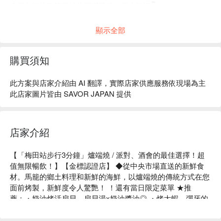
多元化預約政策留給你滿滿彈性，馬上預訂👇
顯示全部
購買須知
此方案與店家介紹由 AI 翻譯，實際店家供應服務依現場為主
此店家圖片皆由 SAVOR JAPAN 提供
店家介紹
【「梅田站步行3分鐘」爐端燒 / 派對、酒會的最佳選擇！超
值無限暢飲！】【金標認證店】 ◆從中央市場直送的新鮮食
材。馬籠的鄉土料理和新鮮的海鮮，以爐端燒的傳統方式在您
面前烤製，新鮮度令人驚艷！ ！還有當日限定菜單 ★推
薦：・奶油烤活扇貝…扇貝湯x奶油醬油◎ ・烤大蝦…彈牙的
口感讓人欲罷不能！ ・令人上癮的雞翅…甜辣的醬汁GOOD 
◆讓人忍不住想發到SNS上！ ？人氣吧台座位…貝類是用火