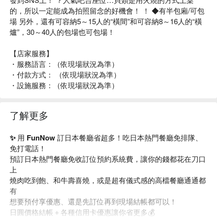
的，所以一定能成為拍照留念的好機會！ ！ ◆有半包廂/可包
場 另外，還有可容納5～15人的“橫間”和可容納8～16人的“橫
爐”，30～40人的包場也可包場！
【店家服務】
・服務語言：（依現場狀況為準）
・付款方式： （依現場狀況為準）
・設施服務：（依現場狀況為準）
了解更多
✨ 用 FunNow 訂日本餐廳省超多！吃日本熱門餐廳免排隊、
免打電話！
預訂日本熱門餐廳免收訂位預約系統費，讓你的錢都花在刀口
上
燒肉吃到飽、和牛壽喜燒，或是超有儀式感的高檔餐廳通通都
有
想要預付享優惠、還是先訂位再到現場結帳都可以！
日圓價格結帳＋各種信用卡優惠讓你省更多💰