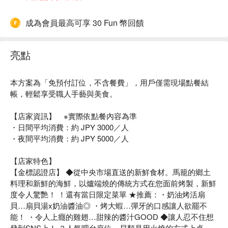
成為會員最高可享 30 Fun 幣回饋
亮點
本方案為「免預付訂位，不含餐費」，用戶僅需現場點餐結
帳，輕鬆享受職人手藝與美食。
【店家資訊】 ※實際依點餐內容為準
・日間平均消費：約 JPY 3000／人
・夜間平均消費：約 JPY 5000／人
【店家特色】
【金標認證店】 ◆從中央市場直送的新鮮食材。馬籠的鄉土
料理和新鮮的海鮮，以爐端燒的傳統方式在您面前烤製，新鮮
度令人驚艷！ ！還有當日限定菜單 ★推薦：・奶油烤活扇
貝…扇貝湯x奶油醬油◎ ・烤大蝦…彈牙的口感讓人欲罷不
能！ ・令人上癮的雞翅…甜辣的醬汁GOOD ◆讓人忍不住想
發到SNS上！ ？人氣吧台座位…貝類是用火燒的方式上桌