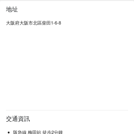
燒的方式上桌的，所以一定能成為拍照留念的好機會！ ！ ◆
地址
有半包廂/可包場 另外，還有可容納5～15人的“橫間”和可容納
8～16人的“橫爐”，30～40人的包場也可包場！

大阪府大阪市北區柴田1-6-8
交通資訊
阪急線 梅田站 徒步2分鐘