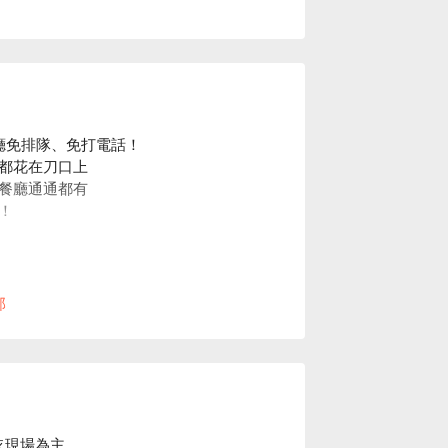
餐廳免排隊、免打電話！
都花在刀口上
餐廳通通都有
！
部
依現場為主