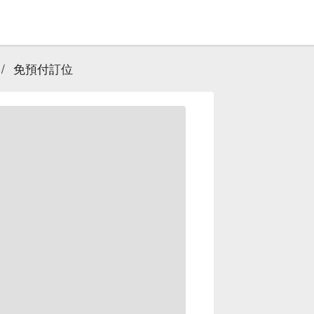
/
免預付訂位