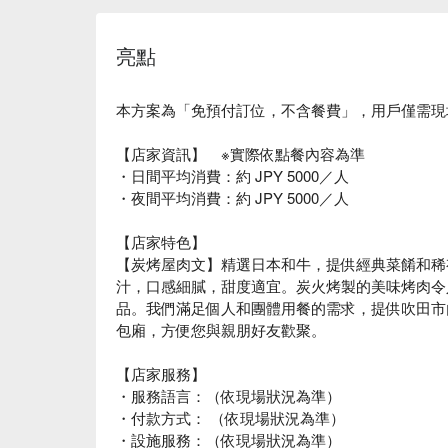
亮點
本方案為「免預付訂位，不含餐費」，用戶僅需現
【店家資訊】 ※實際依點餐內容為準
・日間平均消費：約 JPY 5000／人
・夜間平均消費：約 JPY 5000／人
【店家特色】
【炭烤屋肉文】精選日本和牛，提供經典菜餚和稀
汁，口感細膩，甜度適宜。炭火烤製的美味烤肉令
品。我們滿足個人和團體用餐的需求，提供吹田市
包廂，方便您與親朋好友歡聚。
【店家服務】
・服務語言：（依現場狀況為準）
・付款方式： （依現場狀況為準）
・設施服務：（依現場狀況為準）