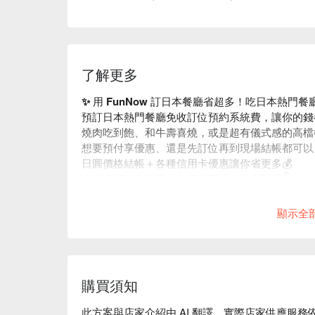
了解更多
✨ 用 FunNow 訂日本餐廳省超多！吃日本熱門
預訂日本熱門餐廳免收訂位預約系統費，讓你的錢
燒肉吃到飽、和牛壽喜燒，或是超有儀式感的高檔
想要預付享優惠、還是先訂位再到現場結帳都可以
日圓價格結帳＋各種信用卡優惠讓你省更多💰
多元化預約政策留給你滿滿彈性，馬上預訂👇
顯示全
購買須知
此方案與店家介紹由 AI 翻譯，實際店家供應服務