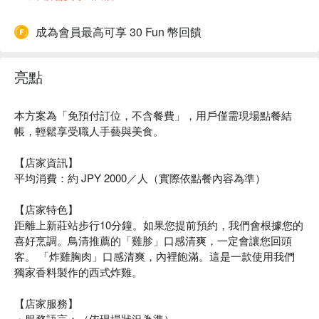
成為會員最高可享 30 Fun 幣回饋
亮點
本方案為「免預付訂位，不含餐費」，用戶僅需現場點餐結
帳，輕鬆享受職人手藝與美食。
【店家資訊】
平均消費：約 JPY 2000／人（實際依點餐內容為準）
【店家特色】
距離上新莊站步行10分鐘。如果您提前預約，我們會根據您的
喜好烹調。鳥清推薦的「雞胗」口感清爽，一定會讓您回頭
客。 「炸雞胸肉」口感清爽，內裡飽滿。這是一款使用我們
獨家香料製作的西式炸雞。
【店家服務】
・服務語言：（依現場狀況為準）