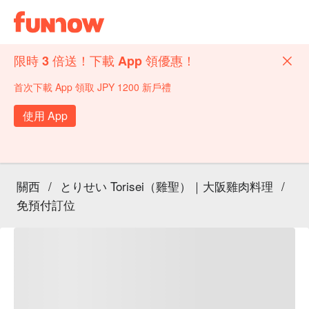
限時 3 倍送！下載 App 領優惠！
首次下載 App 領取 JPY 1200 新戶禮
使用 App
關西
/
とりせい Torisei（雞聖）｜大阪雞肉料理
/
免預付訂位