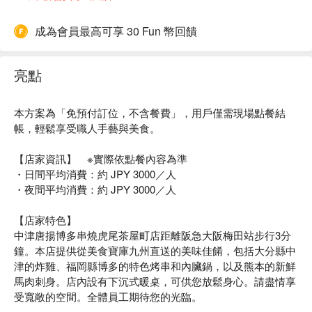
成為會員最高可享 30 Fun 幣回饋
亮點
本方案為「免預付訂位，不含餐費」，用戶僅需現場點餐結
帳，輕鬆享受職人手藝與美食。
【店家資訊】 ※實際依點餐內容為準
・日間平均消費：約 JPY 3000／人
・夜間平均消費：約 JPY 3000／人
【店家特色】
中津唐揚博多串燒虎尾茶屋町店距離阪急大阪梅田站步行3分
鐘。本店提供從美食寶庫九州直送的美味佳餚，包括大分縣中
津的炸雞、福岡縣博多的特色烤串和內臟鍋，以及熊本的新鮮
馬肉刺身。店內設有下沉式暖桌，可供您放鬆身心。請盡情享
受寬敞的空間。全體員工期待您的光臨。