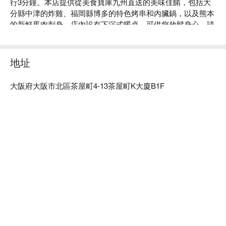
行3分鐘。本店提供從美食寶庫九州直送的美味佳餚，包括大
分縣中津的炸雞、福岡縣博多的特色烤串和內臟鍋，以及熊本
的新鮮馬肉刺身。店內設有下沉式暖桌，可供您放鬆身心。請
盡情享受寬敞的空間。全體員工期待您的光臨。

地址
大阪府大阪市北區茶屋町4-13茶屋町K大廈B1F