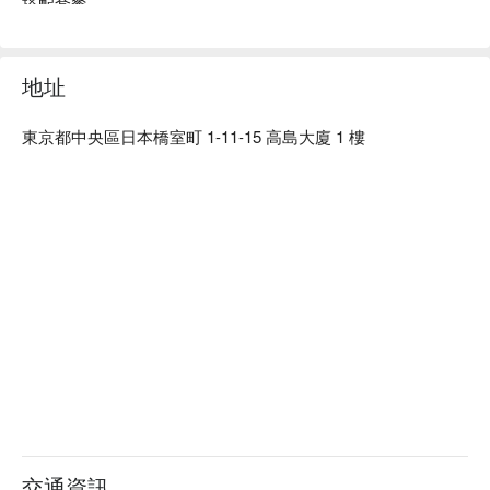
搭配套餐。

菜單僅提供主廚私房料理與酒款的配對套餐；主廚每日親自挑
選當令食材，獻上一期一會的一席之饗。清酒亦依時序自日本
各地精選最適之作。

地址
店內僅六席吧台，可近距離欣賞主廚手藝，極適合商務宴客或
紀念日等特別場合；亦可六人包場。歡迎在東京正中心的靜謐
東京都中央區日本橋室町 1-11-15 高島大廈 1 樓
隱舍，度過一段奢華時光。

※ 內容由 AI 翻譯而成
交通資訊