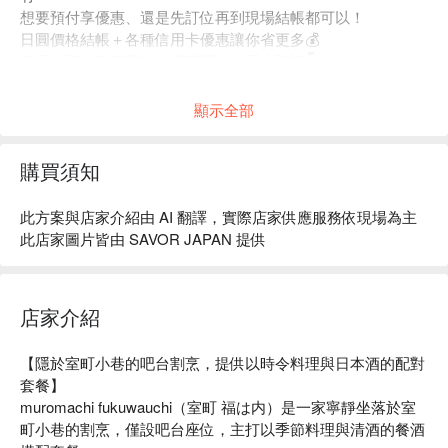
想要預付享優惠、還是先訂位再到現場結帳都可以！
日圓價格結帳＋各種信用卡優惠讓你省更多💰
多元化預約政策留給你滿滿彈性，馬上預訂👇
顯示全部
購買須知
此方案與店家介紹由 AI 翻譯，實際店家供應服務依現場為主
此店家圖片皆由 SAVOR JAPAN 提供
店家介紹
【隱於室町小巷的吧台割烹，提供以時令料理與日本酒的配對
套餐】

muromachi fukuwauchi（室町 福は内）是一家寧靜坐落於室
町小巷的割烹，僅設吧台座位，主打以季節料理與清酒的餐酒