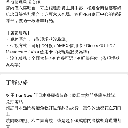
各地精選最適之作。
店內僅六席吧台，可近距離欣賞主廚手藝，極適合商務宴客或
紀念日等特別場合；亦可六人包場。歡迎在東京正中心的靜謐
隱舍，度過一段奢華時光。
【店家服務】
・服務語言：（依現場狀況為準）
・付款方式：可刷卡付款 / AMEX 信用卡 / Diners 信用卡 /
Mastercard / Visa 信用卡（依現場狀況為準）
・設施服務：全面禁菸 / 有套餐可選 / 有吧檯座位（依現場狀
況為準）
了解更多
✨ 用 FunNow 訂日本餐廳省超多！吃日本熱門餐廳免排隊、
免打電話！
預訂日本熱門餐廳免收訂位預約系統費，讓你的錢都花在刀口
上
燒肉吃到飽、和牛壽喜燒，或是超有儀式感的高檔餐廳通通都
有