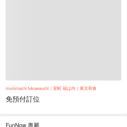
muromachi fukuwauchi｜室町 福は内｜東京和食
免預付訂位
FunNow 專屬