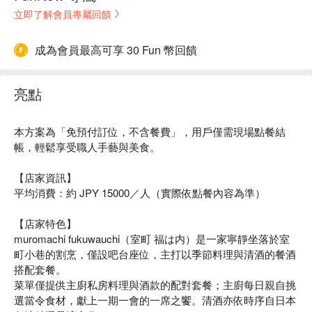
立即了解會員專屬回饋
成為會員最高可享 30 Fun 幣回饋
亮點
本方案為「免預付訂位，不含餐費」，用戶僅需現場點餐結
帳，輕鬆享受職人手藝與美食。
【店家資訊】
平均消費：約 JPY 15000／人（實際依點餐內容為準）
【店家特色】
muromachi fukuwauchi（室町 福は内）是一家寧靜坐落於室
町小巷的割烹，僅設吧台座位，主打以季節料理與清酒的餐酒
搭配套餐。
菜單僅提供主廚私房料理與酒款的配對套餐；主廚每日親自挑
選當令食材，獻上一期一會的一席之饗。清酒亦依時序自日本