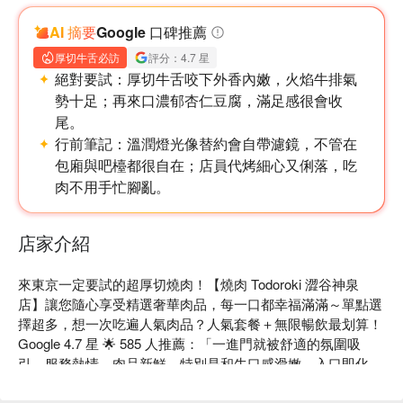
AI 摘要
Google 口碑推薦
厚切牛舌必訪
評分：4.7 星
絕對要試：
厚切牛舌咬下外香內嫩，火焰牛排氣
勢十足；再來口濃郁杏仁豆腐，滿足感很會收
尾。
行前筆記：
溫潤燈光像替約會自帶濾鏡，不管在
包廂與吧檯都很自在；店員代烤細心又俐落，吃
肉不用手忙腳亂。
店家介紹
來東京一定要試的超厚切燒肉！【燒肉 Todoroki 澀谷神泉
店】讓您隨心享受精選奢華肉品，每一口都幸福滿滿～單點選
擇超多，想一次吃遍人氣肉品？人氣套餐＋無限暢飲最划算！

Google 4.7 星 🌟 585 人推薦：「一進門就被舒適的氛圍吸
引，服務熱情，肉品新鮮，特別是和牛口感滑嫩，入口即化，
令人念念不忘！」（擷取自網路評價）

店內安靜舒適，多間獨立包廂，不管是家人聚餐、朋友小聚都