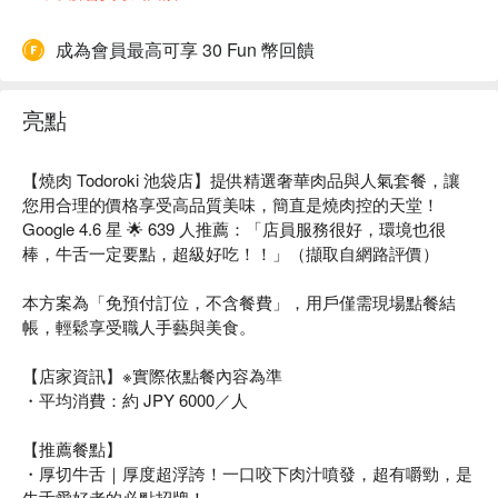
成為會員最高可享 30 Fun 幣回饋
亮點
【燒肉 Todoroki 池袋店】提供精選奢華肉品與人氣套餐，讓
您用合理的價格享受高品質美味，簡直是燒肉控的天堂！
Google 4.6 星 🌟 639 人推薦：「店員服務很好，環境也很
棒，牛舌一定要點，超級好吃！！」（擷取自網路評價）
本方案為「免預付訂位，不含餐費」，用戶僅需現場點餐結
帳，輕鬆享受職人手藝與美食。
【店家資訊】※實際依點餐內容為準
・平均消費：約 JPY 6000／人
【推薦餐點】
・厚切牛舌｜厚度超浮誇！一口咬下肉汁噴發，超有嚼勁，是
牛舌愛好者的必點招牌！