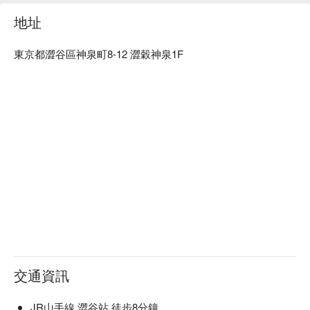
很適合～推薦使用 FunNow 先行訂位，感受更完整的美食體
地址
驗！ 
東京都澀谷區神泉町8-12 澀穀神泉1F
交通資訊
JR山手線 澀谷站 徒步8分鐘