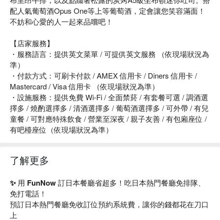
配人氣葡萄酒Opus One等上等葡萄酒，定會讓您笑容滿面！
不妨和心愛的人一起來品嚐吧！
【店家服務】
・服務語言：提供英文菜單 / 可提供英文服務 （依現場狀況為
準）
・付款方式：可刷卡付款 / AMEX 信用卡 / Diners 信用卡 /
Mastercard / Visa 信用卡 （依現場狀況為準）
・設施服務：提供免費 Wi-Fi / 全面禁菸 / 有套餐可選 / 調酒選
擇多 / 燒酌選擇多 / 清酒選擇多 / 葡萄酒選擇多 / 可外帶 / 有兒
童餐 / 可對應特殊飲食 / 營業至深夜 / 親子友善 / 有包廂座位 /
有吧檯座位（依現場狀況為準）
了解更多
✨ 用 FunNow 訂日本餐廳省超多！吃日本熱門餐廳免排隊、
免打電話！
預訂日本熱門餐廳免收訂位預約系統費，讓你的錢都花在刀口
上