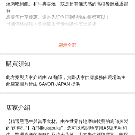
燒肉吃到飽、和牛壽喜燒，或是超有儀式感的高檔餐廳通通都
有
想要預付享優惠、還是先訂位再到現場結帳都可以！
日圓價格結帳＋各種信用卡優惠讓你省更多💰
多元化預約政策留給你滿滿彈性，馬上預訂👇
顯示全部
購買須知
此方案與店家介紹由 AI 翻譯，實際店家供應服務依現場為主
此店家圖片皆由 SAVOR JAPAN 提供
店家介紹
【精選黑毛牛與當季食材。由在世界各地磨練技藝的廚師烹製
的“肉料理”】在“Nikukabuku”，您可以悠閒地享用A5級黑毛和
牛、豐洲直送的海鮮以及時令蔬菜。山本先生經驗豐富，曾探