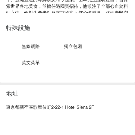
索世界各地美食，並擔任過國賓招待，他傾注了全部心血於料
理之中。他對生產者以及來訪的客人都心懷感激。將兩者緊密
聯繫在一起、充滿廚師心思的菜餚也不容錯過，例如烤製一小
時的炭烤夏多布里昂牛排，以及點綴著松露的炭烤A5級坐布頓
特殊設施
迷你吐司。搭配人氣葡萄酒Opus One等上等葡萄酒，定會讓
您笑容滿面！不妨和心愛的人一起來品嚐吧！

※ 內容由 AI 翻譯而成
無線網路
獨立包廂
英文菜單
地址
東京都新宿區歌舞伎町2-22-1 Hotel Siena 2F