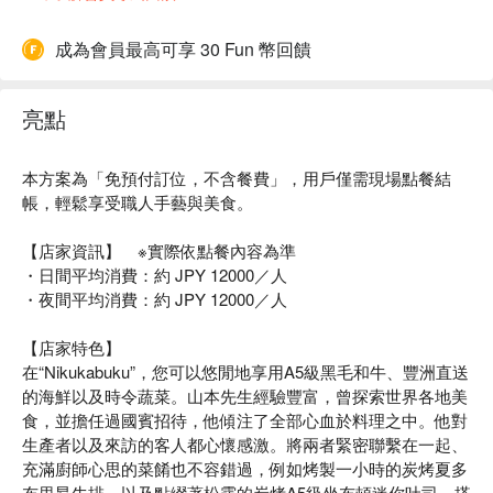
成為會員最高可享 30 Fun 幣回饋
亮點
本方案為「免預付訂位，不含餐費」，用戶僅需現場點餐結
帳，輕鬆享受職人手藝與美食。
【店家資訊】 ※實際依點餐內容為準
・日間平均消費：約 JPY 12000／人
・夜間平均消費：約 JPY 12000／人
【店家特色】
在“Nikukabuku”，您可以悠閒地享用A5級黑毛和牛、豐洲直送
的海鮮以及時令蔬菜。山本先生經驗豐富，曾探索世界各地美
食，並擔任過國賓招待，他傾注了全部心血於料理之中。他對
生產者以及來訪的客人都心懷感激。將兩者緊密聯繫在一起、
充滿廚師心思的菜餚也不容錯過，例如烤製一小時的炭烤夏多
布里昂牛排，以及點綴著松露的炭烤A5級坐布頓迷你吐司。搭