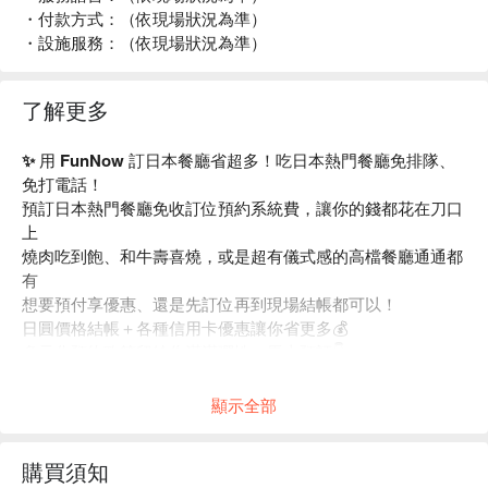
・付款方式：（依現場狀況為準）
・設施服務：（依現場狀況為準）
了解更多
✨ 用 FunNow 訂日本餐廳省超多！吃日本熱門餐廳免排隊、
免打電話！
預訂日本熱門餐廳免收訂位預約系統費，讓你的錢都花在刀口
上
燒肉吃到飽、和牛壽喜燒，或是超有儀式感的高檔餐廳通通都
有
想要預付享優惠、還是先訂位再到現場結帳都可以！
日圓價格結帳＋各種信用卡優惠讓你省更多💰
多元化預約政策留給你滿滿彈性，馬上預訂👇
顯示全部
購買須知