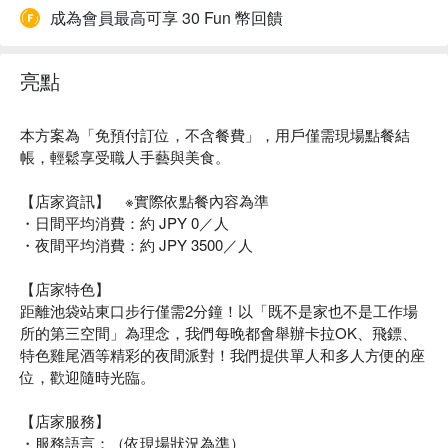
成為會員最高可享 30 Fun 幣回饋
亮點
本方案為「免預付訂位，不含餐費」，用戶僅需現場點餐結
帳，輕鬆享受職人手藝與美食。
【店家資訊】 ※實際依點餐內容為準
・日間平均消費：約 JPY 0／人
・夜間平均消費：約 JPY 3500／人
【店家特色】
距離池袋站東口步行僅需2分鐘！以「既不是家也不是工作場
所的第三空間」為理念，我們每晚都會舉辦卡拉OK、飛鏢、
特色雞尾酒等精彩的夜間派對！我們提供單人和多人方便的座
位，歡迎隨時光臨。
【店家服務】
・服務語言：（依現場狀況為準）