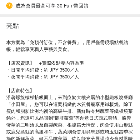
成為會員最高可享 30 Fun 幣回饋
亮點
本方案為「免預付訂位，不含餐費」，用戶僅需現場點餐結
帳，輕鬆享受職人手藝與美食。
【店家資訊】 ※實際依點餐內容為準
・日間平均消費：約 JPY 3500／人
・夜間平均消費：約 JPY 3500／人
【店家特色】
沿著螺旋樓梯拾級而上，來到位於大樓夾層的小型鐵板燒餐廳
「小田屋」。您可以在這間精緻的木質餐廳享用鐵板燒。除了
瘦肉和脂肪比例均衡的高級牛排、新鮮時令烤蔬菜等鐵板燒菜
餚外，您還可以品嚐到“鵝肝蘿蔔”等創意日式西式菜餚、略帶
奢華的三明治以及自製醃菜。根據當天情況，肉會使用山形縣
或鹿兒島縣的高級和牛，蔬菜則會使用群馬縣或埼玉縣當季採
摘的新鮮蔬菜。何不品嚐美酒，佐以能充分展現時令食材風味