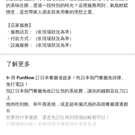
的美味佳餚，度過一段特別的時光？這裡服務周到，氣氛輕鬆
愜意，是您帶家人朋友前來用餐的理想之選。
【店家服務】
・服務語言：（依現場狀況為準）
・付款方式：（依現場狀況為準）
・設施服務：（依現場狀況為準）
了解更多
✨ 用 FunNow 訂日本餐廳省超多！吃日本熱門餐廳免排隊、
免打電話！
預訂日本熱門餐廳免收訂位預約系統費，讓你的錢都花在刀口
上
燒肉吃到飽、和牛壽喜燒，或是超有儀式感的高檔餐廳通通都
有
想要預付享優惠、還是先訂位再到現場結帳都可以！
日圓價格結帳＋各種信用卡優惠讓你省更多💰
多元化預約政策留給你滿滿彈性，馬上預訂👇