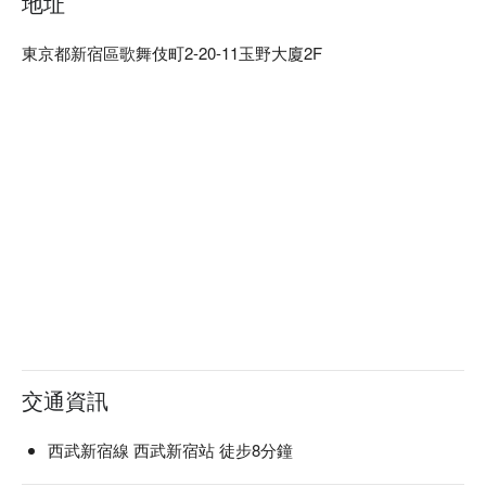
地址
的美味佳餚，度過一段特別的時光？這裡服務周到，氣氛輕鬆
愜意，是您帶家人朋友前來用餐的理想之選。

東京都新宿區歌舞伎町2-20-11玉野大廈2F
※ 內容由 AI 翻譯而成
交通資訊
西武新宿線 西武新宿站 徒步8分鐘