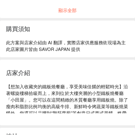
顯示全部
購買須知
此方案與店家介紹由 AI 翻譯，實際店家供應服務依現場為主
此店家圖片皆由 SAVOR JAPAN 提供
店家介紹
【想加入收藏夾的鐵板燒餐廳，享受美味佳餚的輕鬆時光】沿
著螺旋樓梯拾級而上，來到位於大樓夾層的小型鐵板燒餐廳
「小田屋」。您可以在這間精緻的木質餐廳享用鐵板燒。除了
瘦肉和脂肪比例均衡的高級牛排、新鮮時令烤蔬菜等鐵板燒菜
餚外，您還可以品嚐到“鵝肝蘿蔔”等創意日式西式菜餚、略帶
奢華的三明治以及自製醃菜。根據當天情況，肉會使用山形縣
或鹿兒島縣的高級和牛，蔬菜則會使用群馬縣或埼玉縣當季採
摘的新鮮蔬菜。何不品嚐美酒，佐以能充分展現時令食材風味