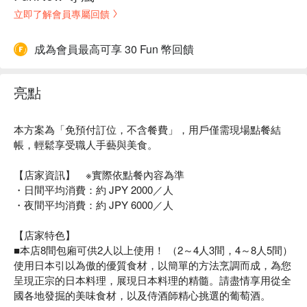
立即了解會員專屬回饋
成為會員最高可享 30 Fun 幣回饋
亮點
本方案為「免預付訂位，不含餐費」，用戶僅需現場點餐結
帳，輕鬆享受職人手藝與美食。
【店家資訊】 ※實際依點餐內容為準
・日間平均消費：約 JPY 2000／人
・夜間平均消費：約 JPY 6000／人
【店家特色】
■本店8間包廂可供2人以上使用！ （2～4人3間，4～8人5間）
使用日本引以為傲的優質食材，以簡單的方法烹調而成，為您
呈現正宗的日本料理，展現日本料理的精髓。請盡情享用從全
國各地發掘的美味食材，以及侍酒師精心挑選的葡萄酒。