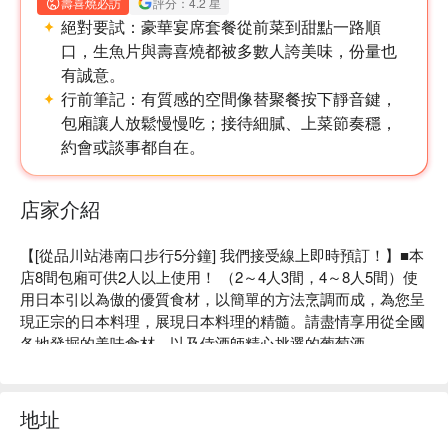
壽喜燒必訪
評分：4.2 星
絕對要試：
豪華宴席套餐從前菜到甜點一路順
口，生魚片與壽喜燒都被多數人誇美味，份量也
有誠意。
行前筆記：
有質感的空間像替聚餐按下靜音鍵，
包廂讓人放鬆慢慢吃；接待細膩、上菜節奏穩，
約會或談事都自在。
店家介紹
【[從品川站港南口步行5分鐘] 我們接受線上即時預訂！】■本
店8間包廂可供2人以上使用！ （2～4人3間，4～8人5間）使
用日本引以為傲的優質食材，以簡單的方法烹調而成，為您呈
現正宗的日本料理，展現日本料理的精髓。請盡情享用從全國
各地發掘的美味食材，以及侍酒師精心挑選的葡萄酒。

※ 內容由 AI 翻譯而成
地址