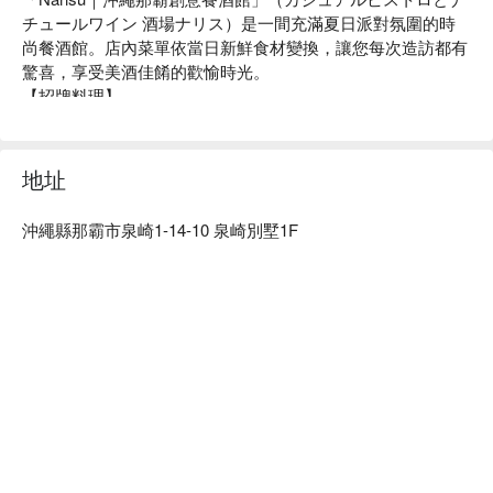
チュールワイン 酒場ナリス）是一間充滿夏日派對氛圍的時
尚餐酒館。店內菜單依當日新鮮食材變換，讓您每次造訪都有
驚喜，享受美酒佳餚的歡愉時光。

【招牌料理】

西式家常開胃小點｜精選時令食材，風味獨特，完美佐酒

每日鮮魚料理｜嚴選沖繩近海漁獲，搭配創意烹調，鮮美無比

特選肉品佳餚｜結合異國香料與日式手法，口感豐富層次分明

地址
【更多推薦】

地理位置優越，距沖繩單軌電車旭橋站僅需步行4分鐘，交通
沖繩縣那霸市泉崎1-14-10 泉崎別墅1F
十分便利。

店內裝潢融合昭和復古與霓虹燈元素，時尚而充滿活力，營造
歡樂的派對氛圍。

菜單每日依新鮮食材調整，搭配精選葡萄酒，適合各種場合，
無論獨酌或聚會都能盡興，人均消費約為4000日圓。