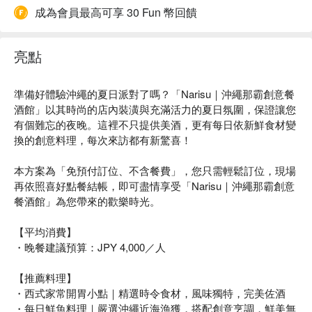
成為會員最高可享 30 Fun 幣回饋
亮點
準備好體驗沖繩的夏日派對了嗎？「Narisu｜沖繩那霸創意餐
酒館」以其時尚的店內裝潢與充滿活力的夏日氛圍，保證讓您
有個難忘的夜晚。這裡不只提供美酒，更有每日依新鮮食材變
換的創意料理，每次來訪都有新驚喜！
本方案為「免預付訂位、不含餐費」，您只需輕鬆訂位，現場
再依照喜好點餐結帳，即可盡情享受「Narisu｜沖繩那霸創意
餐酒館」為您帶來的歡樂時光。
【平均消費】
・晚餐建議預算：JPY 4,000／人
【推薦料理】
・西式家常開胃小點｜精選時令食材，風味獨特，完美佐酒
・每日鮮魚料理｜嚴選沖繩近海漁獲，搭配創意烹調，鮮美無