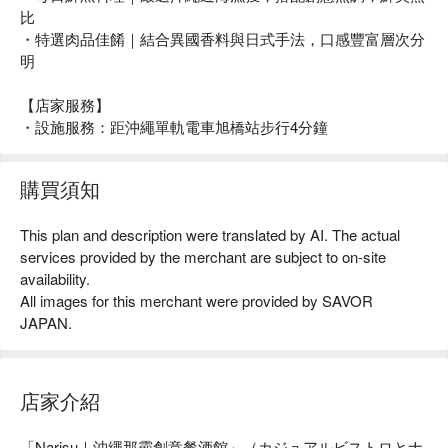
比
・特選肉品佳餚｜結合異國香料與日式手法，口感豐富層次分
明
【店家服務】
・設施服務：距沖繩單軌電車旭橋站步行4分鐘
購買須知
This plan and description were translated by AI. The actual
services provided by the merchant are subject to on-site
availability.
All images for this merchant were provided by SAVOR
JAPAN.
店家介紹
「Narisu｜沖繩那霸創意餐酒館」（カジュアルビストロとナ