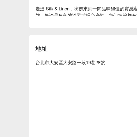
走進 Silk & Linen，彷彿來到一間品味絕佳
防，無論是角落的沙發或吧台座位，每個細節都充
藏打卡聖地。

無論是下班小酌或週末聚會，這裡最讓人難忘的是
歐亞菜系，每道菜都充滿驚喜。再來一杯以「日常
地址
能化為杯中風味，讓你的微醺之夜充滿儀式感，絕
💁🏻 實用資訊

台北市大安區大安路一段19巷28號
人均消費：依現場菜單為主 / 人

適合情境：浪漫約會、好友聚餐、私人包場

貼心服務：提供獨立包廂

🍽️ 口碑必點

咖喱蟹黃麵包 | 濃郁蟹黃咖哩醬搭配酥脆麵包，鮮
泰式酸汁炸雲吞 | 外酥內嫩，淋上特製泰式酸辣醬
牛油肉燥辣拌麵 | 罪惡又滿足的香濃組合，麵條Q彈
炸雞翅 | 經典不敗！外皮酥脆、肉質多汁。

梅干扣肉飯 | 鹹香下飯的家常美味，入口即化超療癒