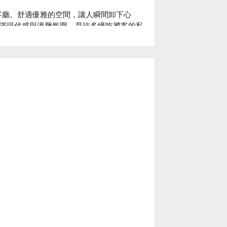
的質感客廳。舒適優雅的空間，讓人瞬間卸下心
滿現代感與溫馨氛圍，是許多懂吃饕客的私
：主廚揉合法日料理手法與亞洲風味的精緻
材質」為靈感的概念調酒，從羊毛到紙張都
對是值得專程朝聖的寶藏餐酒館！

味爆表。

汁，開胃首選。

入味。

。
