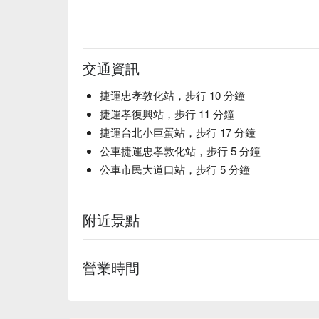
🥤 微醺推薦

羊毛 Wool | 以澄清羊奶帶來絲滑口感，結合 Pis
紙 Paper | 清酒與琴酒為基底，融入構樹、高山
交通資訊
💡 FunNow 懂吃筆記：本推薦由 AI 彙整網
酒過量，有害健康）
捷運忠孝敦化站，步行 10 分鐘
捷運孝復興站，步行 11 分鐘
捷運台北小巨蛋站，步行 17 分鐘
公車捷運忠孝敦化站，步行 5 分鐘
公車市民大道口站，步行 5 分鐘
附近景點
營業時間