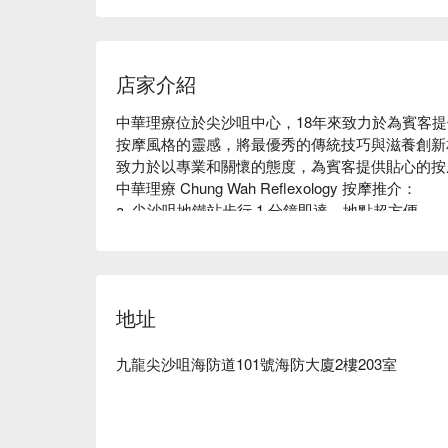
店家介紹
中華理療位於尖沙咀中心，18年來致力於為賓客
按摩風格的靈感，將最優秀的傳統技巧與滋養創新
致力於以專業和關懷的態度，為賓客提供貼心的按
中華理療 Chung Wah Reflexology 按摩推介：

a. 尖沙咀地鐵站步行 1 分鐘即達，地點超方便

b. 高性價比高，推介足底按摩及中式穴位按摩

尖沙咀按摩 -  中華理療 Massage 立刻預訂	
地址
九龍尖沙咀海防道101號海防大廈2樓203室