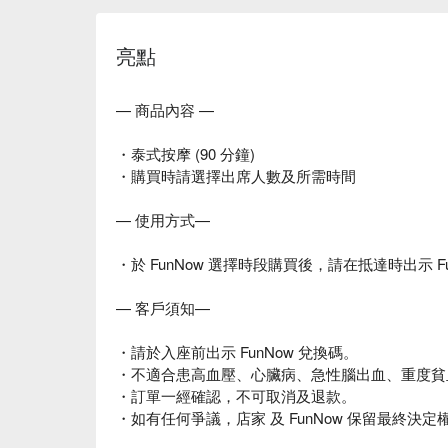
亮點
— 商品內容 —
・泰式按摩 (90 分鐘)
・購買時請選擇出席人數及所需時間
— 使用方式—
・於 FunNow 選擇時段購買後，請在抵達時出示 F
— 客戶須知—
・請於入座前出示 FunNow 兌換碼。
・不適合患高血壓、心臟病、急性腦出血、重度貧
・訂單一經確認，不可取消及退款。
・如有任何爭議，店家 及 FunNow 保留最終決定