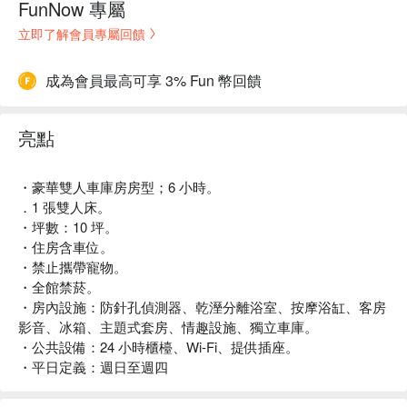
FunNow 專屬
立即了解會員專屬回饋
成為會員最高可享 3% Fun 幣回饋
亮點
・豪華雙人車庫房房型；6 小時。
．1 張雙人床。
・坪數：10 坪。
・住房含車位。
・禁止攜帶寵物。
・全館禁菸。
・房內設施：防針孔偵測器、乾溼分離浴室、按摩浴缸、客房
影音、冰箱、主題式套房、情趣設施、獨立車庫。
・公共設備：24 小時櫃檯、Wi-Fi、提供插座。
・平日定義：週日至週四