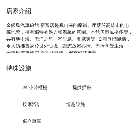
店家介紹
金銀島汽車旅館 新富店是鳳山區的摩鐵。座落於高雄市的心
臟地帶，擁有獨特的魅力和溫馨的氛圍。本館房型風格多變，
共有地中海、海洋之星、峇里島、夏威夷等 12 種異國風情，
令人彷彿置身於世外仙境，讓您放鬆心情、盡情享受生活。

金銀島汽車旅館 新富店評價：網友好評推薦

金銀島汽車旅館 新富店推薦： 超越五星級飯店的室內 SPA、
按摩浴缸、蒸氣室、精油泡澡，讓您充分體驗渡假的樂趣。

特殊設施
金銀島汽車旅館 新富店優惠、金銀島汽車旅館 新富店住宿方
案、金銀島汽車旅館 新富店休息方案立刻查看⬇︎
24 小時櫃檯
提供插座
按摩浴缸
情趣設施
獨立車庫