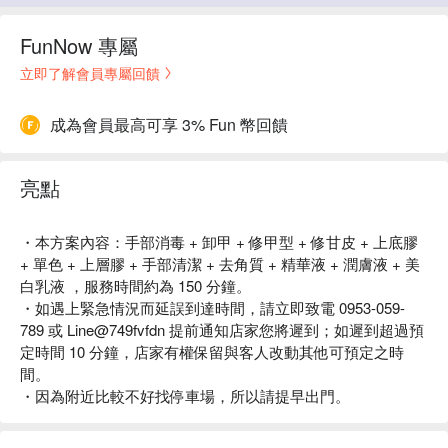
FunNow 專屬
立即了解會員專屬回饋
成為會員最高可享 3% Fun 幣回饋
亮點
・本方案內容：手部消毒 + 卸甲 + 修甲型 + 修甘皮 + 上底膠
+ 單色 + 上層膠 + 手部清潔 + 去角質 + 精華液 + 潤膚液 + 美
白乳液 ，服務時間約為 150 分鐘。
・如遇上緊急情況而延誤到達時間，請立即致電 0953-059-
789 或 Line@749fvfdn 提前通知店家您將遲到；如遲到超過預
定時間 10 分鐘，店家有權保留與客人改動其他可預定之時
間。
・因為附近比較不好找停車場，所以請提早出門。