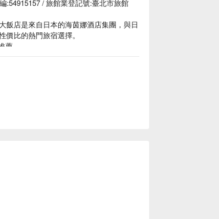
54915157 / 旅館業登記號:臺北市旅館
大飯店是來自日本的海茵娜酒店集團，與日
性價比的熱門旅宿選擇。

推薦

間。結合現代風格與充滿童趣氛圍的設計，坐
，也為旅程添加了一點色彩。

案、洛碁大飯店中華館休息方案立刻查看⬇︎