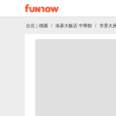
台北｜桃園
/
洛碁大飯店 中華館
/
市景大床