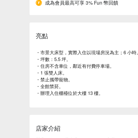
成為會員最高可享 3% Fun 幣回饋
亮點
・市景大床型，實際入住以現場房況為主；6 小時
・坪數：5.5 坪。
・住房不含車位，鄰近有付費停車場。
・1 張雙人床。
・禁止攜帶寵物。
・全館禁菸。
・辦理入住櫃檯位於大樓 13 樓。
店家介紹