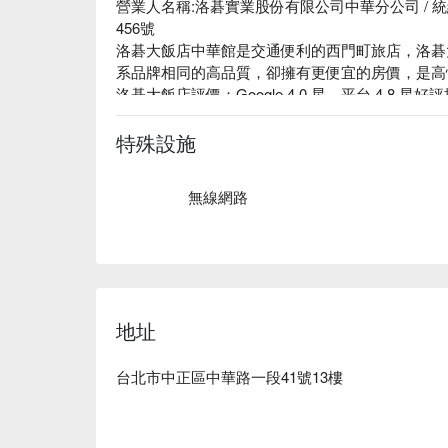
營業人名稱:洛碁實業股份有限公司中華分公司 / 統編:
456號

洛碁大飯店中華館是交通便利的西門町旅店，洛碁
系品牌相同的高品質，卻擁有更便宜的房價，是高
洛碁大飯店評價：Google 4.0 星、平台 4.8 星好評
洛碁大飯店推薦：距離捷運西門站 5 分鐘步行時
落於充滿活力的西門町商圈。感受台北的活潑之餘
特殊設施
洛碁大飯店中華館優惠、洛碁大飯店中華館住宿方
無線網路
地址
台北市中正區中華路一段41號13樓