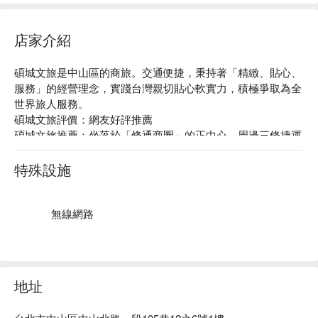
店家介紹
碩城文旅是中山區的商旅。交通便捷，秉持著「精緻、貼心、
服務」的經營理念，實踐台灣親切貼心軟實力，積極爭取為全
世界旅人服務。

碩城文旅評價：網友好評推薦

碩城文旅推薦：坐落於「條通商圈」的正中心，周邊三條捷運
環繞，鄰近南西、華陰商圈。客房簡潔時尚的風格，舒適的空
間讓您洗盡疲憊充分休憩，享受溫馨美好片刻，更設有 Mini 
特殊設施
吧提供免費飲品及零食供您享用。

碩城文旅優惠、碩城文旅住宿方案、碩城文旅休息方案立刻查
看⬇︎
無線網路
地址