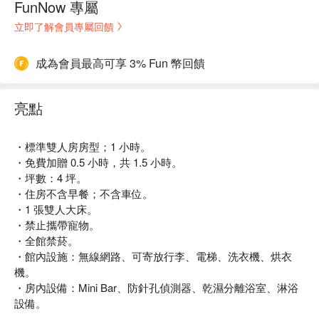
FunNow 專屬
立即了解會員專屬回饋
成為會員最高可享 3% Fun 幣回饋
亮點
・標準雙人房房型；1 小時。
・免費加贈 0.5 小時，共 1.5 小時。
・坪數：4 坪。
・住房不含早餐；不含車位。
・1 張雙人大床。
・禁止攜帶寵物。
・全館禁菸。
・館內設施：無線網路、可寄放行李、電梯、洗衣機、烘衣
機。
・房內設備：Mini Bar、防針孔偵測器、乾濕分離浴室、淋浴
設備。