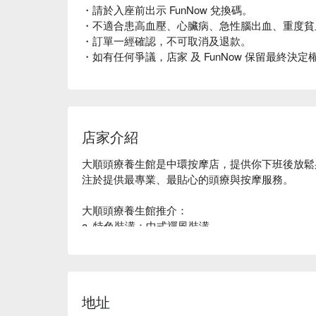
・請於入座前出示 FunNow 兌換碼。
・不適合患高血壓、心臟病、急性腦出血、重度貧
・訂單一經確認，不可取消及退款。
・如有任何爭議，店家 及 FunNow 保留最終決定
店家介紹
大順頭療養生館是中環按摩店，提供你下班後放鬆
注於提供最專業、最貼心的頭療與按摩服務。

大順頭療養生館推介：

a. 特色裝潢：中式禪風裝潢

b. 潔淨舒適環境與專業團隊： 店內環境乾淨，擁
中環按摩 - 大順頭療養生館立即預訂
地址