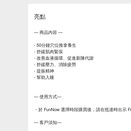
亮點
— 商品內容 —
- 50分鐘穴位推拿養生
- 舒緩肌肉緊張
- 改善血液循環、促進新陳代謝
- 舒緩壓力、消除疲勞
- 提振精神
- 幫助入睡
— 使用方式—
・於 FunNow 選擇時段購買後，請在抵達時出示 F
— 客戶須知—