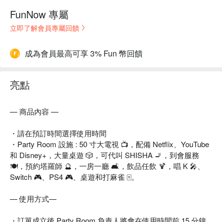
FunNow 專屬
立即了解會員專屬回饋
成為會員最高可享 3% Fun 幣回饋
亮點
— 商品內容 —
・請在預訂時間選擇使用時間
・Party Room 設施 : 50 寸大電視 📺，配備 Netflix、YouTube
和 Disney+，大量桌遊 🎲，可代叫 SHISHA 🚬，到會服務
🍽️，預約塔羅師 🔮，一房一廳 🛋️，飲品任飲 🍹，唱 K 🎤、
Switch 🎮、PS4 🎮、桌遊和打麻雀 🀄。
— 使用方式—
・訂單成立後 Party Room 負責人將會在使用時間前 15 分鐘