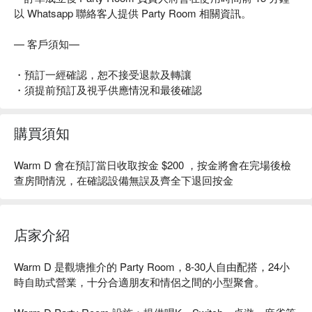
以 Whatsapp 聯絡客人提供 Party Room 相關資訊。
— 客戶須知—
・預訂一經確認，恕不接受退款及轉讓
・須提前預訂及視乎供應情況和最後確認
購買須知
Warm D 會在預訂當日收取按金 $200 ，按金將會在完場後檢
查房間情況，在確認設備無誤及齊全下退回按金
店家介紹
Warm D 是觀塘推介的 Party Room，8-30人自由配搭，24小
時自助式營業，十分合適朋友和情侶之間的小型聚會。
