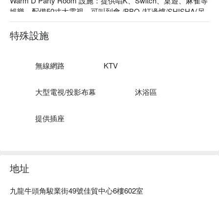
Warm D Party Room 設施：提供唱K、Switch、桌遊、麻雀等
娛樂，配備50寸大電視。可叫到會 /BBQ /打邊爐/SHISHA(另
外收費)、預約塔羅師，飲品任飲，有廚房、煮食設備、音響
設備、街機、飛鏢。

特殊設施
Warm D Party Room 價錢：2hr 每人只需要 $80起
無線網路
KTV
大型電視/投影布幕
沐浴區
提供插座
地址
九龍牛頭角駿業街49號佳貿中心6樓602室