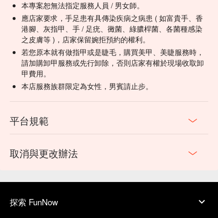
本專案恕無法指定服務人員 / 男女師。
應店家要求，手足患有具傳染疾病之病患 ( 如富貴手、香
港腳、灰指甲、手 / 足疣、黴菌、綠膿桿菌、各菌種感染
之皮膚等 )，店家保留婉拒預約的權利。
若您原本就有做指甲或是睫毛，購買美甲、美睫服務時，
請加購卸甲服務或先行卸除，否則店家有權於現場收取卸
甲費用。
本店服務族群限定為女性，男賓請止步。
平台規範
取消與更改辦法
探索 FunNow