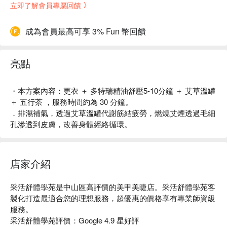
立即了解會員專屬回饋
成為會員最高可享 3% Fun 幣回饋
亮點
・本方案內容：更衣 ＋ 多特瑞精油舒壓5-10分鐘 ＋ 艾草溫罐
＋ 五行茶 ，服務時間約為 30 分鐘。
．排濕補氣，透過艾草溫罐代謝筋結疲勞，燃燒艾煙透過毛細
孔滲透到皮膚，改善身體經絡循環。
店家介紹
采活舒體學苑是中山區高評價的美甲美睫店。采活舒體學苑客
製化打造最適合您的理想服務，超優惠的價格享有專業師資級
服務。

采活舒體學苑評價：Google 4.9 星好評
