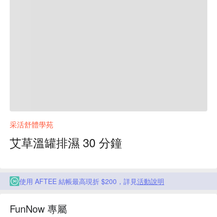
采活舒體學苑
艾草溫罐排濕 30 分鐘
使用 AFTEE 結帳最高現折 $200，詳見
活動說明
FunNow 專屬