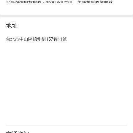
采活舒體學苑服務：我們提供美甲、美睫等服務等服務

采活舒體學苑推薦：皆由專業老師團隊服務，可溝通您的需
求，打造專屬於你的風格

采活舒體學苑預約、采活舒體學苑價格、采活舒體學苑優惠立
地址
刻查看 ⬇︎									
台北市中山區錦州街157巷11號