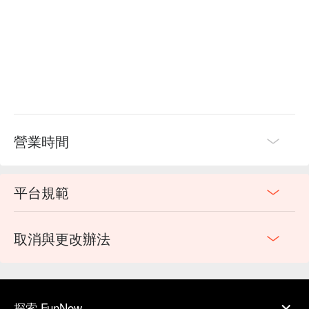
玩累了就住在 OA Hotel 吧！什麼都有什麼都準備好，頂樓還
有天然溫泉可以泡湯，還能看到龜山島！一起參與這個夏日大
作戰！

《So Travel 夏日大作戰》活動資訊

〔 日期 〕2025/07/12 (六) - 07/13 (日)

〔 地點 〕宜蘭烏石港

〔 主辦單位 〕So Travel
營業時間
平台規範
取消與更改辦法
探索 FunNow