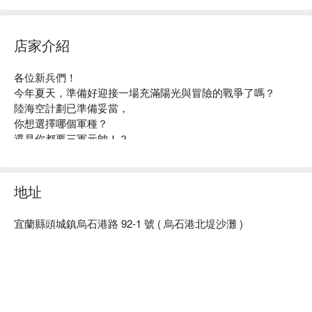
本飯店為維護住房環境及房客的住宿品質，禁止攜帶寵物
入住，如有違反罰款新台幣 $3,000 元整
店家介紹
各位新兵們！

今年夏天，準備好迎接一場充滿陽光與冒險的戰爭了嗎？

陸海空計劃已準備妥當，

你想選擇哪個軍種？

還是你都要三軍元帥！？

陸軍 - 沙灘排球、飛盤、躲避球、趣味競賽

海軍 - 衝浪、牛奶海遊艇

空軍 - 飛行傘

地址
誰能完成陸海空三軍元帥的最高榮譽？獲頒五星寶藏神秘大
禮！

宜蘭縣頭城鎮烏石港路 92-1 號 ( 烏石港北堤沙灘 )
伴隨著啤酒與音樂，看著龜山島，與夥伴們分享彼此的冒險故
事與笑聲，創造屬於我們的夏日回憶。別忘了，那片夢幻的牛
奶海，等你親自探索，感受大自然的神秘與美麗。

無論你是熱愛挑戰的冒險家，還是渴望放鬆的旅人，這場大作
戰都將為你帶來難忘的體驗，一次玩遍夏日戶外活動，快邀請
朋友一同參與，讓這個夏天成為你記憶中最燦爛的一頁！
