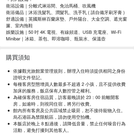
衛浴設備｜分離式淋浴間、免治馬桶、吹風機
衛浴備品｜沐浴洗髮乳、潤髮乳、洗手乳 ( 請自備牙刷牙膏 )
舒適設備｜英國斯林百蘭床墊、戶外陽台、大金空調、遮光窗
簾、室內拖鞋
娛樂設施｜50 吋 4K 電視、有線頻道、USB 充電座、Wi-Fi
Minibar｜冰箱、茶包、即溶咖啡、瓶裝水、保溫壺
購買須知
依據觀光旅館業管理規則，辦理入住時須提供相同之身份
證明文件登記。
每種客房型態增員人數最多不超過 2 小孩，且不提供收費
加床的服務，飯店保有人數控管之權利。
為確保客房住宿品質，訪客最晚請於 23：00 前離開客
房，如逾時，則視同住宿，將另行收費。
館內所有客房及公共區域禁止吸菸，恕不接待寵物入住。
烏石港區為禁限航區，請勿使用空拍機。
本飯店於晚上 8 點過後，請降低音量，禁止任何噪音行為
活動，避免打擾到其他客人。