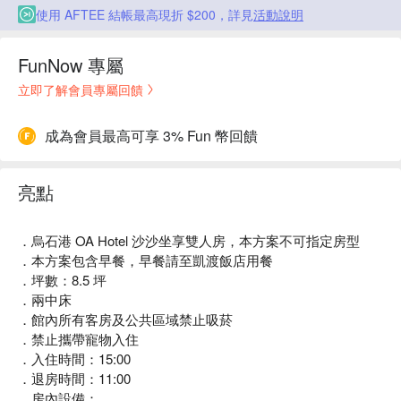
使用 AFTEE 結帳最高現折 $200，詳見
活動說明
FunNow 專屬
立即了解會員專屬回饋
成為會員最高可享 3% Fun 幣回饋
亮點
．烏石港 OA Hotel 沙沙坐享雙人房，本方案不可指定房型
．本方案包含早餐，早餐請至凱渡飯店用餐
．坪數：8.5 坪
．兩中床
．館內所有客房及公共區域禁止吸菸
．禁止攜帶寵物入住
．入住時間：15:00
．退房時間：11:00
．房內設備：