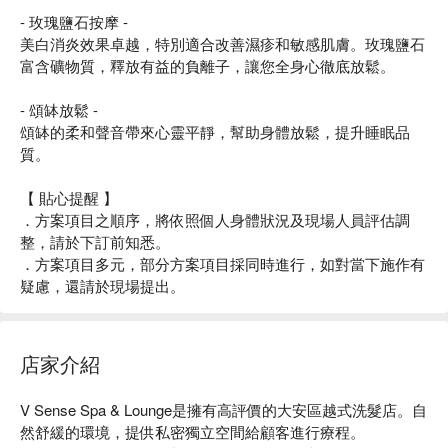
- 玫瑰鹽石按摩 -
美白消炎效果卓越，特別適合改善濕疹和敏感肌膚。玫瑰鹽石
富含礦物質，釋放有益的負離子，讓您全身心徹底放鬆。
- 頌缽放鬆 -
頌缽的柔和聲音帶來心靈平靜，幫助身體放鬆，提升睡眠品
質。
【 貼心提醒 】
．方案項目之順序，將依照個人身體狀況及現場人員評估調
整，請於下訂前知悉。
．方案項目多元，部分方案項目採同時進行，如對當下施作有
疑慮，還請於現場提出。
店家介紹
V Sense Spa & Lounge是擁有高評價的大安區越式洗髮店。自
然舒緩的環境，提供私密獨立空間給顧客進行療程。
