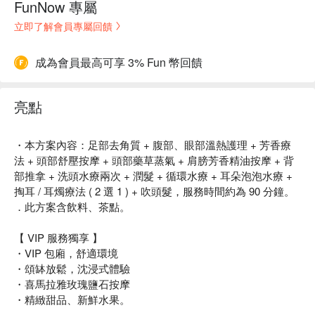
FunNow 專屬
立即了解會員專屬回饋
成為會員最高可享 3% Fun 幣回饋
亮點
・本方案內容：⾜部去⾓質 + 腹部、眼部溫熱護理 + 芳⾹療
法 + 頭部舒壓按摩 + 頭部藥草蒸氣 + 肩膀芳⾹精油按摩 + 背
部推拿 + 洗頭⽔療兩次 + 潤髮 + 循環水療 + ⽿朵泡泡⽔療 +
掏耳 / 耳燭療法 ( 2 選 1 ) + 吹頭髮，服務時間約為 90 分鐘。
．此方案含飲料、茶點。
【 VIP 服務獨享 】
・VIP 包廂，舒適環境
・頌缽放鬆，沈浸式體驗
・喜馬拉雅玫瑰鹽石按摩
・精緻甜品、新鮮水果。