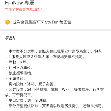
FunNow 專屬
立即了解會員專屬回饋
成為會員最高可享 3% Fun 幣回饋
亮點
・本方案不分房型，實際入住以現場安排房型為主；3 小時。
．1 張雙人床或 2 張單人床，依現場安排不指定。
・坪數：6 坪。
・住房不含車位。
・禁止攜帶寵物。
・全館禁菸。
・房內設施：冰箱、親子友善。
・公共設備：24 小時櫃檯、電梯、Wi-Fi、提供插座、行李寄
放、可帶嬰兒車。
・平日定義：週一至週四。
・部分房型提供浴缸，實際需以現場房況提供，恕無法指定。