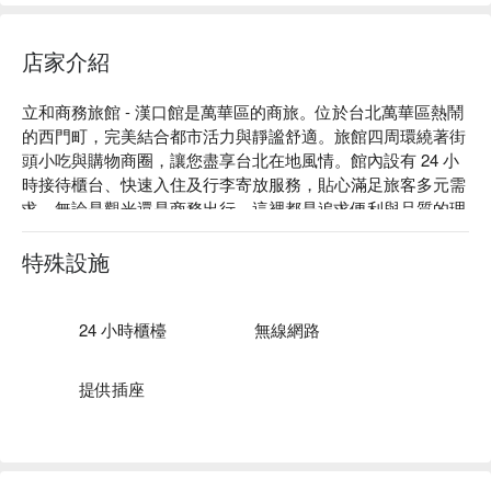
店家介紹
立和商務旅館 - 漢口館是萬華區的商旅。位於台北萬華區熱鬧
的西門町，完美結合都市活力與靜謐舒適。旅館四周環繞著街
頭小吃與購物商圈，讓您盡享台北在地風情。館內設有 24 小
時接待櫃台、快速入住及行李寄放服務，貼心滿足旅客多元需
求。無論是觀光還是商務出行，這裡都是追求便利與品質的理
想選擇。

立和商務旅館 - 漢口館評價：網友好評推薦

特殊設施
立和商務旅館 - 漢口館推薦：距西門町商圈步行僅 5 分鐘。

立和商務旅館 - 漢口館優惠、立和商務旅館 - 漢口館住宿方
案、立和商務旅館 - 漢口館休息方案立刻查看⬇︎
24 小時櫃檯
無線網路
提供插座