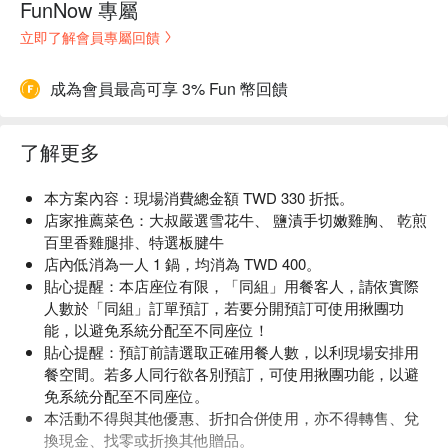
FunNow 專屬
立即了解會員專屬回饋
成為會員最高可享 3% Fun 幣回饋
了解更多
本方案內容：現場消費總金額 TWD 330 折抵。
店家推薦菜色：大叔嚴選雪花牛、 鹽漬手切嫩雞胸、 乾煎
百里香雞腿排、特選板腱牛
店內低消為一人 1 鍋，均消為 TWD 400。
貼心提醒：本店座位有限，「同組」用餐客人，請依實際
人數於「同組」訂單預訂，若要分開預訂可使用揪團功
能，以避免系統分配至不同座位！
貼心提醒：預訂前請選取正確用餐人數，以利現場安排用
餐空間。若多人同行欲各別預訂，可使用揪團功能，以避
免系統分配至不同座位。
本活動不得與其他優惠、折扣合併使用，亦不得轉售、兌
換現金、找零或折換其他贈品。