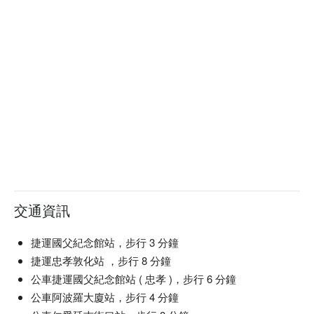
本季新品：剝皮辣椒蛤蜊雞湯
以【台式煲湯】為核心，嚴選在地剝皮辣椒與鮮甜蛤蜊，
慢火熬煮出溫潤回甘、微辣不嗆的經典雞湯。
再搭配枸杞米酒提香，讓湯頭層次更豐富，暖胃也暖心❤️
交通資訊
捷運國父紀念館站，步行 3 分鐘
捷運忠孝敦化站 ，步行 8 分鐘
公車捷運國父紀念館站 ( 忠孝 )，步行 6 分鐘
公車阿波羅大廈站，步行 4 分鐘