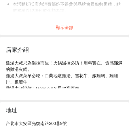
本活動折抵店內消費部份不得參與品牌會員點數累積，點
數累積以現場付款金額為準。
店內低消為一人 1 鍋，均消為 TWD 400。
顯示全部
-
【台味季】用一桌辦桌，重新認識台灣的味道
從街邊小吃到辦桌經典，從夜市香氣到家常雞湯——
店家介紹
台味，不只是味道，而是一段段被記住的生活片段。
今年，大叔將熟悉的台灣滋味重新詮釋，
雞湯大叔只為湯控而生！火鍋湯控必訪！用料實在、質感滿滿
以「一桌辦桌」為靈感，集結湯品、主餐、小吃與懷舊甜品，
的雞湯火鍋。

打造屬於現代的台式風味饗宴。
雞湯大叔菜單必吃：白蘭地燉雞湯、雪花牛、嫩雞胸、雞腿
排、板腱牛

雞湯大叔評價：Google 4.3 星超高評價

雞湯大叔推薦：捷運國父紀念館站，步行 3 分鐘。

雞湯大叔訂位、雞湯大叔優惠資訊立刻查看⬇︎
地址
台北市大安區光復南路200巷9號