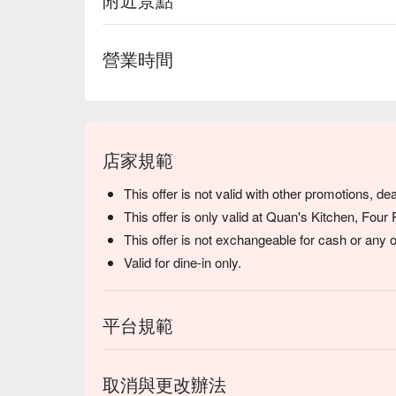
營業時間
店家規範
This offer is not valid with other promotions, d
This offer is only valid at Quan's Kitchen, Fou
This offer is not exchangeable for cash or any 
Valid for dine-in only.
平台規範
取消與更改辦法