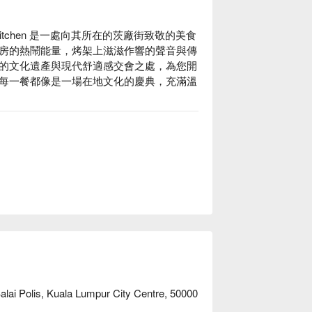
itchen 是一處向其所在的茨廠街致敬的美食
房的熱鬧能量，烤架上滋滋作響的聲音與傳
的文化遺產與現代舒適感交會之處，為您開
每一餐都像是一場在地文化的慶典，充滿溫
夜晚，這裡的獨到之處總能讓您回味無窮：

藝，到品嚐一碗濃郁叻沙中道地而層次豐富
舒適的用餐空間之間，取得了完美平衡，讓
獻上滋滋作響的沙嗲、炭烤海鮮與鑊氣十足的
、豆卜與芬芳香料。

飯與經典醬料。

alai Polis, Kuala Lumpur City Centre, 50000
甜美如青草般的芬芳。
