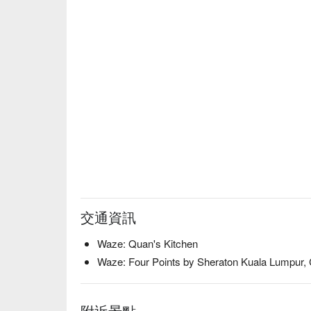
・金桔酸梅冰飲 | 一款沁人心脾的解渴飲品，完美
⭐ Google 評分：4.2 分（來自 512 則評論）

無論是充滿活力的家庭聚餐、輕鬆的商務午餐，或
裡都是您的絕佳選擇。
交通資訊
Waze: Quan's Kitchen
Waze: Four Points by Sheraton Kuala Lumpur,
附近景點