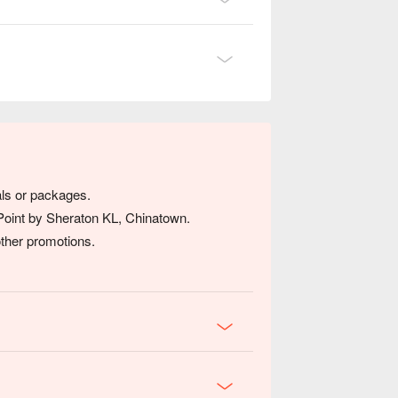
eals or packages.
r Point by Sheraton KL, Chinatown.
other promotions.