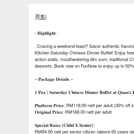
亮點
- 𝐇𝐢𝐠𝐡𝐥𝐢𝐠𝐡𝐭 -
. Craving a weekend feast? Savor authentic flavors 
Kitchen Saturday Chinese Dinner Buffet! Enjoy free-
action stalls, mouthwatering dim sum, traditional 
desserts. Book now on FunNow to enjoy up to 50% 
– 𝐏𝐚𝐜𝐤𝐚𝐠𝐞 𝐃𝐞𝐭𝐚𝐢𝐥𝐬 –
𝟏 𝐏𝐚𝐱 | 𝐒𝐚𝐭𝐮𝐫𝐝𝐚𝐲 𝐂𝐡𝐢𝐧𝐞𝐬𝐞 𝐃𝐢𝐧𝐧𝐞𝐫 𝐁𝐮𝐟𝐟𝐞𝐭 𝐚𝐭 𝐐𝐮𝐚𝐧'𝐬 
𝐏𝐥𝐚𝐭𝐟𝐨𝐫𝐦 𝐏𝐫𝐢𝐜𝐞: RM118.00 nett per adult (30% off
𝐎𝐫𝐢𝐠𝐢𝐧𝐚𝐥 𝐏𝐫𝐢𝐜𝐞: RM168.00 nett per adult
𝐒𝐩𝐞𝐜𝐢𝐚𝐥 𝐑𝐚𝐭𝐞𝐬 (𝐂𝐡𝐢𝐥𝐝 & 𝐒𝐞𝐧𝐢𝐨𝐫):
RM84.00 nett per senior citizen (above 60 years ol