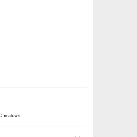
平衡了酸與甜的滋味。

是在探索茨廠街時順道一訪的美味驛站，這
 Chinatown