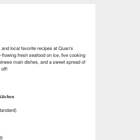
and local favorite recipes at Quan's
flowing fresh seafood on ice, live cooking
Chinese main dishes, and a sweet spread of
off!
𝐢𝐭𝐜𝐡𝐞𝐧
 standard)
d)