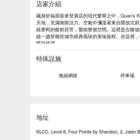
店家介紹
藏身於福朋喜來登酒店的現代繁華之中，Quan's K
天地，充滿無限活力。空氣中瀰漫著來自開放式廚
統香料的馥郁芬芳，縈繞整個空間。這裡是吉隆坡
啟一趟穿梭於城市經典風味的美味旅程。在這裡，
暖與格調。

無論您是想來頓快速的晚餐，或是一個流連忘返的
特殊設施
這是一場感官的饗宴，從欣賞廚師們嫻熟的炒鍋技
的香料。餐廳氛圍在熱鬧歡快的自助餐大廳與時尚
無線網路
停車場
每一次到訪都顯得格外獨特。

🍽️ 精選推薦

・燒烤與熱炒特色 | 充滿臨場感的料理區，為您
炒麵。

・馬來西亞叻沙 | 口感濃郁的香辣湯麵，搭配鮮蝦
地址
・海南雞飯 | 鮮嫩的白斬雞，佐以香氣四溢的薑蓉
KLCC. Level 8, Four Points by Sheraton, 2, Jalan B
🥤 招牌飲品

・班蘭冰茶 | 清涼消暑的在地風味，散發著班蘭葉