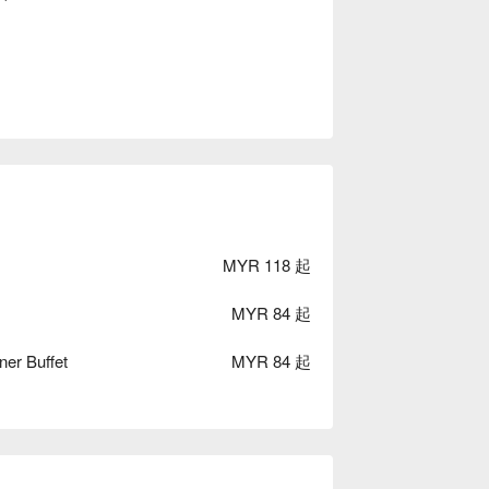
MYR 118 起
MYR 84 起
ner Buffet
MYR 84 起