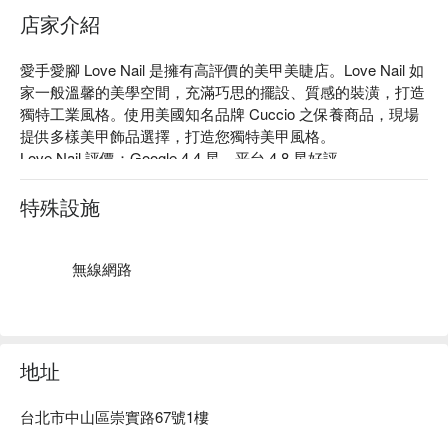
店家介紹
愛手愛腳 Love Nail 是擁有高評價的美甲美睫店。Love Nail 如
家一般溫馨的美學空間，充滿巧思的擺設、質感的裝潢，打造
獨特工業風格。使用美國知名品牌 Cuccio 之保養商品，現場
提供多樣美甲飾品選擇，打造您獨特美甲風格。

Love Nail 評價：Google 4.4 星、平台 4.8 星好評

Love Nail 服務：主打手基礎保養、熱蜜蠟腋下除毛。

Love Nail 推薦：選用美國知名品牌 Cuccio 系列的保養商品，
特殊設施
讓每位顧客的雙手美麗時尚，也不用擔心化學藥品帶來的傷
害。

愛手愛腳 Love Nail 預約、愛手愛腳 Love Nail 價格立刻查看⬇︎
無線網路
地址
台北市中山區崇實路67號1樓