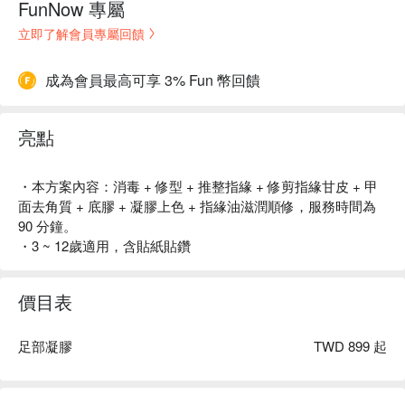
FunNow 專屬
立即了解會員專屬回饋
成為會員最高可享 3% Fun 幣回饋
亮點
・本方案內容：消毒 + 修型 + 推整指緣 + 修剪指緣甘皮 + 甲
面去角質 + 底膠 + 凝膠上色 + 指緣油滋潤順修，服務時間為
90 分鐘。
・3 ~ 12歲適用，含貼紙貼鑽
價目表
足部凝膠
TWD 899 起