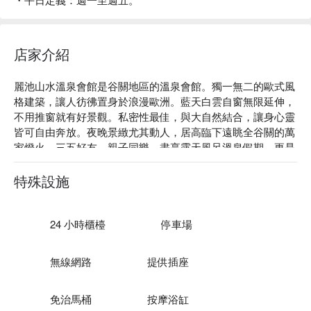
店家介紹
麗池山水溫泉會館是谷關地區的溫泉會館。獨一無二的歐式風
格建築，讓人彷彿置身於浪漫歐洲。藍天白雲自窗無限延伸，
不用推窗就有好景觀。私密性最佳，與大自然結合，讓身心靈
皆可自由奔放。夜晚景緻尤其動人，居高臨下遠眺全谷關的萬
家燈火。三五好友、親子同樂，盡享露天風呂溫泉假期，更是
一大享受，親切的服務，給您不同的奢華浪漫。

麗池山水溫泉會館評價：Google 4.3 星 

特殊設施
麗池山水溫泉會館推薦：位於谷關置高點的盡頭，谷關唯一的
地中海式建築。

麗池山水溫泉會館優惠、麗池山水溫泉會館住宿方案、麗池山
24 小時櫃檯
停車場
水溫泉會館休息方案立刻查看⬇︎
無線網路
提供插座
免治馬桶
按摩浴缸