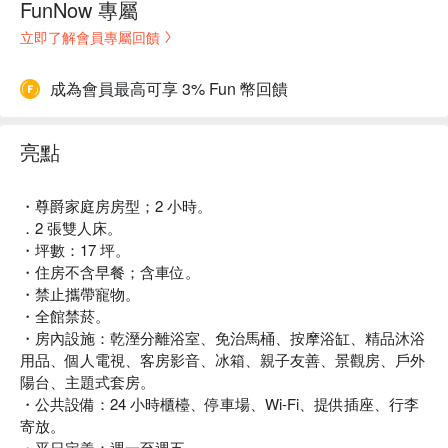
FunNow 專屬
立即了解會員專屬回饋
成為會員最高可享 3% Fun 幣回饋
亮點
・尊爵家庭房房型；2 小時。
．2 張雙人床。
・坪數：17 坪。
・住房不含早餐；含車位。
・禁止攜帶寵物。
・全館禁菸。
・房內設施：乾溼分離浴室、免治馬桶、按摩浴缸、精品沐浴
用品、個人電視、客房影音、冰箱、親子友善、景觀房、戶外
陽台、主題式套房。
・公共設備：24 小時櫃檯、停車場、Wi-Fi、提供插座、行李
寄放。
・平日定義：週一至週五。