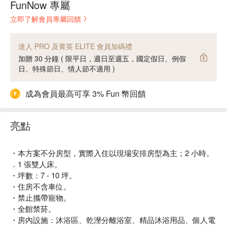
FunNow 專屬
立即了解會員專屬回饋
達人 PRO 及菁英 ELITE 會員加碼禮
加贈 30 分鐘 ( 限平日，週日至週五，國定假日、例假
日、特殊節日、情人節不適用 )
成為會員最高可享 3% Fun 幣回饋
亮點
・本方案不分房型，實際入住以現場安排房型為主；2 小時。
．1 張雙人床。
・坪數：7 - 10 坪。
・住房不含車位。
・禁止攜帶寵物。
・全館禁菸。
・房內設施：沐浴區、乾溼分離浴室、精品沐浴用品、個人電