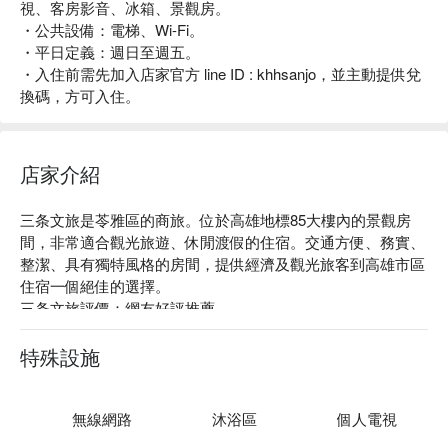
視、客房影音、冰箱、景觀房。
・公共設備：電梯、Wi-Fi。
・平日定義：週日至週五。
・入住前需先加入店家官方 line ID : khhsanjo，並主動提供兌
換碼，方可入住。
店家介紹
三条文旅是苓雅區的商旅。位於高雄地標85大樓內的景觀房
間，非常適合觀光旅遊、休閒渡假的住宿。交通方便、務實、
整潔、具有獨特風格的房間，提供經濟及觀光旅客到高雄市區
住宿一個絕佳的選擇。

三条文旅評價：網友好評推薦 

三条文旅推薦：距捷運三多商圈站步行約 9 分鐘。

三条文旅優惠、三条文旅住宿方案、三条文旅休息方案立刻查
特殊設施
看⬇︎
無線網路
沐浴區
個人電視