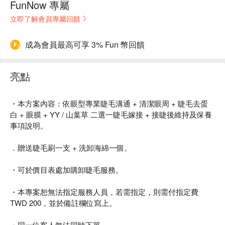
FunNow 專屬
立即了解會員專屬回饋
成為會員最高可享 3% Fun 幣回饋
亮點
・本方案內容：依眼型專業睫毛溝通 + 清潔眼周 + 睫毛去蛋
白 + 眼膜 + YY / 山葉草 二選一睫毛嫁接 + 接睫後維持及保養
事項說明。
．贈送睫毛刷一支 + 洗卸海綿一個。
・可於價目表處加購卸睫毛服務。
・本專案恕無法指定服務人員，若需指定，則需付指定費
TWD 200，並於備註欄位寫上。
・同一位客人無法同時下單。