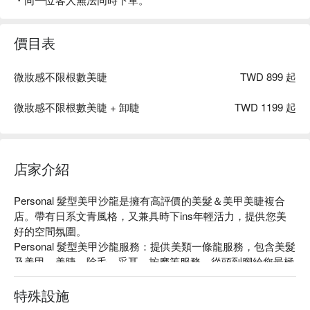
價目表
微妝感不限根數美睫
TWD 899 起
微妝感不限根數美睫 + 卸睫
TWD 1199 起
店家介紹
Personal 髮型美甲沙龍是擁有高評價的美髮＆美甲美睫複合
店。帶有日系文青風格，又兼具時下ins年輕活力，提供您美
好的空間氛圍。

Personal 髮型美甲沙龍服務：提供美類一條龍服務，包含美髮
及美甲、美睫、除毛、采耳、按摩等服務，從頭到腳給您最極
致的放鬆與寵愛。選用專業產品給髮絲最細心的呵護，頭髮乾
淨看起來更蓬鬆柔順，還有設計師專業剪髮，讓您擁有最適合
特殊設施
的髮型，在這裡同時體驗洗髮、剪髮、護髮及凝膠美甲和護