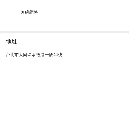
甲，讓您體驗多種享受。

Personal 髮型美甲沙龍 推薦：店內設計師個個專業有活力，
無線網路
為客人打造獨一無二的美髮造型。此外，這裡十分注重材料的
選用，精心挑選適合台灣氣候的國外大廠原料，小心呵護你我
的每一根秀髮。

質感裝潢：帶有日系文青風格，又兼具時下ins年輕活力，整
地址
體舒適而雅致，提供您美好的空間氛圍。

Personal 髮型美甲沙龍預約、Personal 髮型美甲沙龍價格立
台北市大同區承德路一段44號
刻查看⬇︎