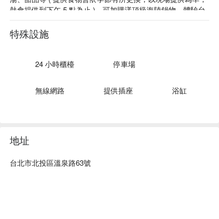
熱食提供到下午 5 點為止 )。可加購漾頂級海陸鍋物，體驗台
灣頂級現流海鮮鍋物享受。

漾館溫泉飯店評價：Google 4 星 

特殊設施
漾館溫泉飯店推薦：距離新北投捷運站步行約 10 分鐘。

漾館溫泉飯店優惠、漾館溫泉飯店住宿方案、漾館溫泉飯店休
息方案立刻查看⬇︎
24 小時櫃檯
停車場
無線網路
提供插座
浴缸
地址
台北市北投區溫泉路63號