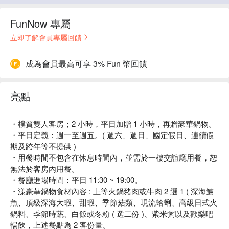
FunNow 專屬
立即了解會員專屬回饋
成為會員最高可享 3% Fun 幣回饋
亮點
・樸質雙人客房；2 小時，平日加贈 1 小時，再贈豪華鍋物。
・平日定義：週一至週五。( 週六、週日、國定假日、連續假
期及跨年等不提供 )
・用餐時間不包含在休息時間內，並需於一樓交誼廳用餐，恕
無法於客房內用餐。
・餐廳進場時間：平日 11:30 ~ 19:00。
・漾豪華鍋物食材內容 : 上等火鍋豬肉或牛肉 2 選 1 ( 深海鱸
魚、頂級深海大蝦、甜蝦、季節菇類、現流蛤蜊、高級日式火
鍋料、季節時蔬、白飯或冬粉 ( 選二份 )、紫米粥以及歡樂吧
暢飲，上述餐點為 2 客份量。