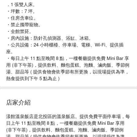
．1 張雙人床。
・坪數：7 坪。
・住房含車位。
・禁止攜帶寵物。
・全館禁菸。
・房內設施：防針孔偵測器、浴缸、冰箱。
・公共設備：24 小時櫃檯、停車場、電梯、Wi-Fi、提供插
座。
・每日上午 11 點至晚間 8 點，一樓餐廳提供免費 Mini Bar 享
用 (非下午茶)，提供飲料、麵包蛋糕、泡麵、滷肉飯、季節例
湯、甜品等 ( 提供食物會依季節有所更換，以現場提供為準，
熱食提供到下午 5 點為止 )
店家介紹
漾館溫泉飯店是北投區的溫泉飯店。提供免費平面停車場，每
日上午 11 點至晚間 8 點，一樓餐廳提供免費 Mini Bar 享用 
(非下午茶)，提供飲料、麵包蛋糕、泡麵、滷肉飯、季節例
湯、甜品等 ( 提供食物會依季節有所更換，以現場提供為準，