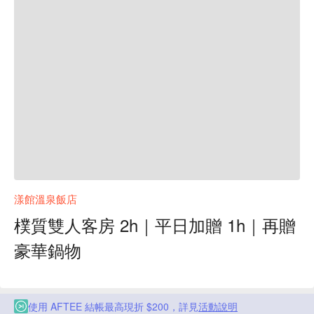
漾館溫泉飯店
樸質雙人客房 2h｜平日加贈 1h｜再贈
豪華鍋物
使用 AFTEE 結帳最高現折 $200，詳見
活動說明