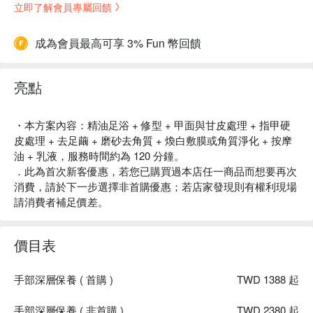
立即了解會員專屬回饋
成為會員最高可享 3% Fun 幣回饋
亮點
・本方案內容：精油足浴 + 修型 + 甲面與甘皮處理 + 指甲硬
皮處理 + 去足繭 + 磨砂去角質 + 煥白敷膜或角質淨化 + 按摩
油 + 乳液，服務時間約為 120 分鐘。
．此為首次新客優惠，若您已購買過本店任一商品而想要再次
消費，請於下一步選擇非首購優惠；若店家發現則有權利現場
請消費者補足價差。
價目表
手部深層保養 ( 首購 )
TWD 1388 起
手部深層保養 ( 非首購 )
TWD 2380 起