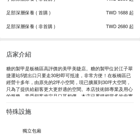
足部深層保養 ( 首購 )
TWD 1688 起
足部深層保養 ( 非首購 )
TWD 2680 起
店家介紹
糖的製甲是板橋區高評價的美甲美睫店。糖的製甲位於江子翠
捷運站5號出口只要走30秒即可抵達，非常方便！在板橋區已
經營十多年，由原先的2坪小空間，現已擴展到30坪大空間，
只為了提供給顧客更大更舒適的空間。本店技術師專業及用心
的服務，常受顧客肯定且口耳相傳，本店已累積相當多的忠實
顧客。

糖的製甲評價：Google 5 星好評

特殊設施
糖的製甲服務：我們提供手足凝膠、手足保養、人造甲修正、
美睫、霧眉、霧唇、除毛等服務

糖的製甲推薦：為求給顧客帶來更多更好更專業的服務品質，
獨立包廂
店內技術師經長期培訓與固定進修，持續給顧客最嶄新的手