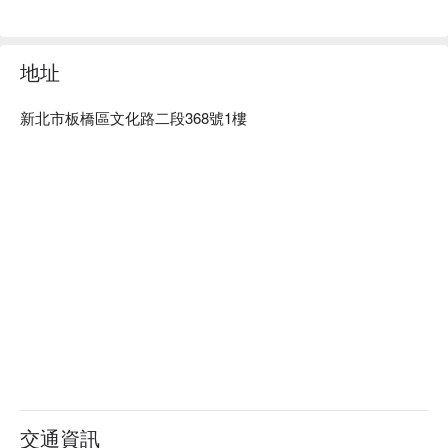
法，讓您我能一起走在流行尖端。

糖的製甲預約、糖的製甲價格、糖的製甲優惠立刻查看 ⬇︎
地址
新北市板橋區文化路二段368號1樓
交通資訊