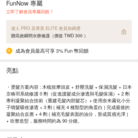
FunNow 專屬
立即了解會員專屬回饋
達人 PRO 及菁英 ELITE 會員加碼禮
贈高效瞬間水療修護（價值 TWD 300 ）
成為會員最高可享 3% Fun 幣回饋
亮點
・燙髮方案內容 : 木梳按摩頭皮 + 舒壓洗髮 + 保濕洗髮 + 日本
京喚羽系統修護 0 劑（促進護髮成分滲透與毛髮保濕）+ 2 劑
專利凝聚結合技術（重建毛髮內部髮芯）+ 使用奈米霧化小分
子噴髮吸收滲透 + 3 劑 ( 補充 4 種類型的角蛋白 ) 完成最後的
凝聚結合反應 + 4 劑 ( 補充毛髮表面的油分，形成質感光澤 )
+ 吹整造型，服務時間約為 90 分鐘。