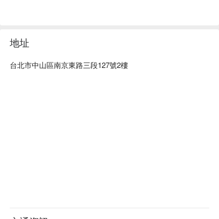
Iconi Hair Space 南京預約、Iconi Hair Space 南京價格立刻查
看⬇︎
地址
台北市中山區南京東路三段127號2樓