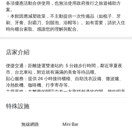
各項優惠活動合併使用，也無法使用政府推行之旅遊補助方
案。
・本館因應減塑政策，不主動提供一次性備品（如梳子、牙
刷、牙膏、刮霸刀、刮鬍泡、浴帽等）。如有需要，請於入住
時向櫃台索取。感謝您的理解與配合。
店家介紹
便捷交通：距離捷運雙連站約  5 分鐘步行時間，鄰近寧夏夜
市、台北車站，附近就有滿滿的美食等待品嚐。

貼心服務：提供 24 小時接待櫃檯、自助洗衣設備、微波爐、
冷熱飲機、咖啡機、行李寄存等。

主題風格：在繁華的鬧區中有一方寧靜舒適的空間，簡約明亮
的設計瀰漫著讓人放鬆的氛圍，正適合放下行李，在這裡洗去
旅程的疲憊，倒進柔軟的被窩中好好休息。

特殊設施
旅館登記編號 : 台北市旅館 437-1 號。
無線網路
Mini Bar