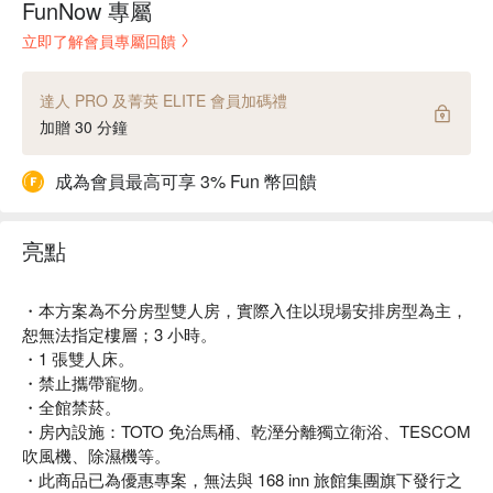
FunNow 專屬
立即了解會員專屬回饋
達人 PRO 及菁英 ELITE 會員加碼禮
加贈 30 分鐘
成為會員最高可享 3% Fun 幣回饋
亮點
・本方案為不分房型雙人房，實際入住以現場安排房型為主，
恕無法指定樓層；3 小時。
・1 張雙人床。
・禁止攜帶寵物。
・全館禁菸。
・房內設施：TOTO 免治馬桶、乾溼分離獨立衛浴、TESCOM
吹風機、除濕機等。
・此商品已為優惠專案，無法與 168 inn 旅館集團旗下發行之