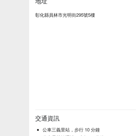
地址
彰化縣員林市光明街295號5樓
交通資訊
公車三義里站，步行 10 分鐘