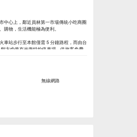
市中心上，鄰近員林第一市場傳統小吃商圈
、購物，生活機能極為便利。

車站步行至本館僅需 5 分鐘路程，而由台 
。館方也備有光復特約停車場，供旅客免費
宿方案、楓華蜜雪兒精品旅館休息方案立刻
無線網路