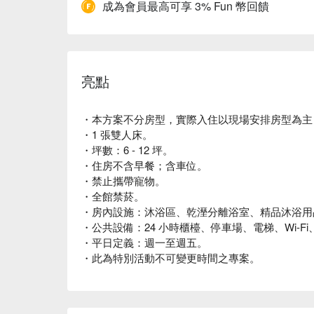
成為會員最高可享 3% Fun 幣回饋
亮點
・本方案不分房型，實際入住以現場安排房型為主；
・1 張雙人床。
・坪數：6 - 12 坪。
・住房不含早餐；含車位。
・禁止攜帶寵物。
・全館禁菸。
・房內設施：沐浴區、乾溼分離浴室、精品沐浴用
・公共設備：24 小時櫃檯、停車場、電梯、Wi-F
・平日定義：週一至週五。
・此為特別活動不可變更時間之專案。