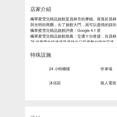
店家介紹
楓華蜜雪兒精品旅館是員林市的摩鐵。座落於員林
與光明街商圈，出了旅館大門，就可以盡情的踩街
楓華蜜雪兒精品旅館評價：Google 4.1 星

楓華蜜雪兒精品旅館推薦：交通十分便捷，自員林火
76 線東西向快速道路員林出口前來數分鐘內可達
停放愛車。　

楓華蜜雪兒精品旅館優惠、楓華蜜雪兒精品旅館住
特殊設施
查看⬇︎
24 小時櫃檯
停車場
沐浴區
個人電視