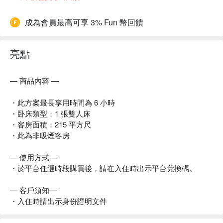
成為會員最高可享 3% Fun 幣回饋
亮點
— 商品內容 —
・此方案最長享用時間為 6 小時
・卧床類型：1 張雙人床
・客房面積：215 平方尺
・此為非吸煙客房
— 使用方式—
・於平台任選時段購買後，請在入住時出示平台兌換碼。
— 客戶須知—
・入住時請出示身份證明文件