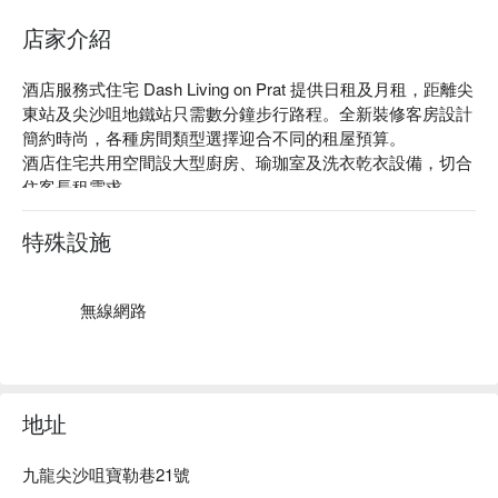
店家介紹
酒店服務式住宅 Dash Living on Prat 提供日租及月租，距離尖
東站及尖沙咀地鐵站只需數分鐘步行路程。全新裝修客房設計
簡約時尚，各種房間類型選擇迎合不同的租屋預算。

酒店住宅共用空間設大型廚房、瑜珈室及洗衣乾衣設備，切合
住客長租需求。

全新裝修客房裝潢採用柔和色調，設計簡約時尚，空間四正實
用。套房單位設備齊全，儲物空間充裕，寬敞書桌讓你自訂在
特殊設施
家工作設置。租金已包 Wi-Fi，水電費，酒店更會為你提供每
週房間清潔服務及床單毛巾替換服務。Dash 住客可享 20+ 專
享優惠及參與定期社群活動。

無線網路
Dash Living on Prat 酒店住宅附近食肆、酒吧及大型商場林
立。只需 8 分鐘步行路程便可到達 維港文化匯(Victoria 
Dockside)，欣賞國際創意藝術，飽覽維港迷人景緻。尖沙咀
區內更有數間博物館，包括歷史博物館、科學館、太空館及藝
地址
術館，擴闊視野。服務式住宅周邊各式各樣的生活配套及娛樂
選擇，將讓你盡享都會便利住宿體驗。
九龍尖沙咀寶勒巷21號